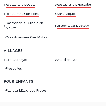
Restaurant L'Òliba
Restaurant L'Hostalet
>
>
Restaurant Can Font
Sant Miquel
>
>
Gastrobar la Cuina d'en
Braseria Ca L'Esteve
>
>
Moke's
Casa Anamaria Can Motes
>
VILLAGES
>
Les Cabanyes
>
Vall d'en Bas
>
Preses les
POUR ENFANTS
>
Planeta Màgic Les Preses