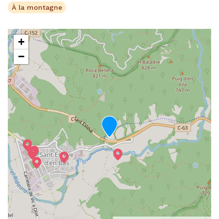
À la montagne
+
−