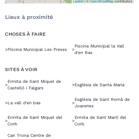
Leaflet
| ©
OpenStreetMap
contributors
Lieux à proximité
CHOSES À FAIRE
Piscina Municipal la Vall
>
Piscina Municipal Les Preses
>
d'en Bas
SITES À VOIR
Ermita de Sant Miquel de
>
>
Església de Santa Maria
Castelló i Falgars
Església de Sant Romà de
>
La vall d'en bas
>
Joanetes
Ermita de Sant Miquel del
Ermita de Sant Martí del
>
>
Corb
Corb
Can Trona Centre de