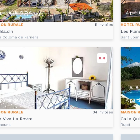
28
partir de
A part
€
/Nuit
SON RURALE
11 Invitées
HÔTEL R
Baldiri
Les Plan
a Coloma de Farners
Sant Joan
8.4
17
partir de
A part
€
/Nuit
SON RURALE
34 Invitées
MAISON 
a Viva La Rovira
Ca la Qu
lacuna
Rupit