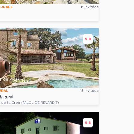
RURALE
8 Invitées
9.8
49
ir de
€
/Nuit
URAL
15 Invitées
à Rural
s de la Creu (PALOL DE REVARDIT)
9.6