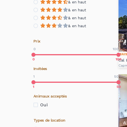
& en haut
& en haut
& en haut
& en haut
Prix
A 
0
100
MAI
0
100
Cal 
Cap
Invitées
1
50
1
50
Animaux acceptés
Oui
Types de location
A 