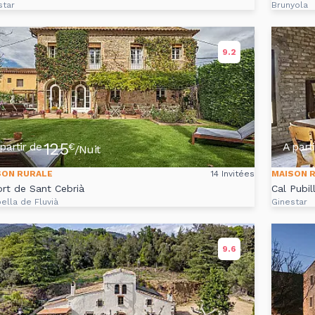
star
Brunyola
9.2
125
partir de
A part
€
/Nuit
SON RURALE
14 Invitées
MAISON 
ort de Sant Cebrià
Cal Pubil
ella de Fluvià
Ginestar
9.6