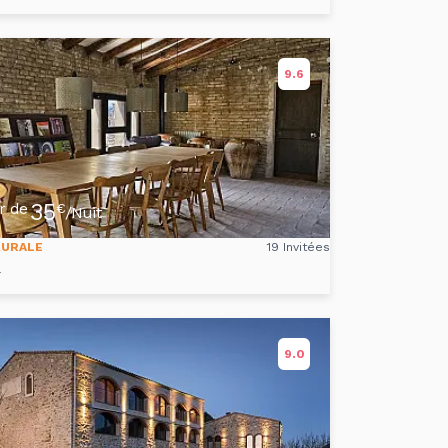
9.6
35
ir de
€
/Nuit
RURALE
19 Invitées
l
9.0