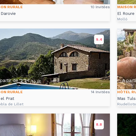
SON RURALE
10 Invitées
MAISON 
Darovie
El Roure
Molló
9.4
33
partir de
A part
€
/Nuit
SON RURALE
14 Invitées
HÔTEL R
el Prat
Mas Tuls
bla de Lillet
Riudellot
8.8