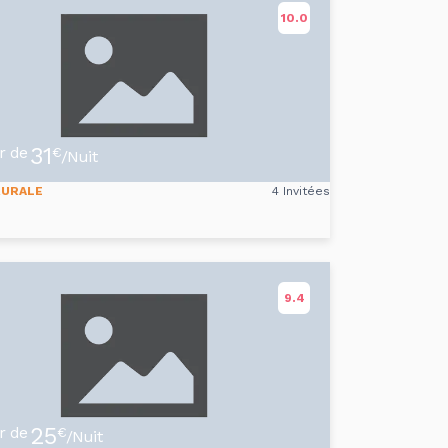
10.0
31
ir de
€
/Nuit
RURALE
4 Invitées
9.4
25
ir de
€
/Nuit