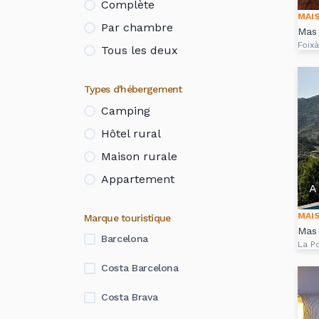
Complète
MAI
Par chambre
Mas 
Foixà
Tous les deux
Types d'hébergement
Camping
Hôtel rural
Maison rurale
Appartement
A 
MAI
Marque touristique
Mas 
Barcelona
La Po
Costa Barcelona
Costa Brava