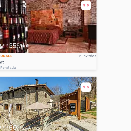
9.6
35
ir de
€
/Nuit
RURALE
18 Invitées
rt
 Peralada
9.6
30
ir de
€
/Nuit