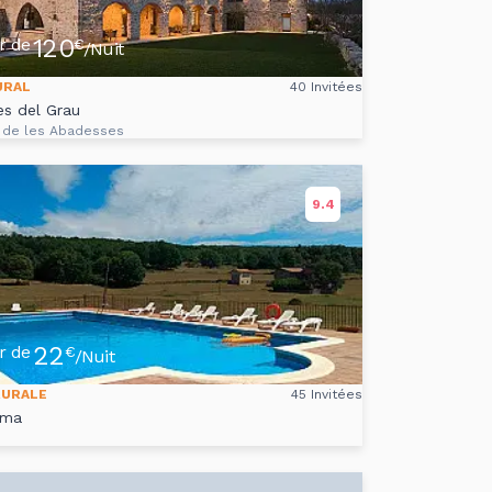
120
ir de
€
/Nuit
URAL
40 Invitées
es del Grau
 de les Abadesses
9.4
22
ir de
€
/Nuit
RURALE
45 Invitées
ima