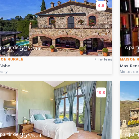
9.8
50
partir de
A part
€
/Nuit
SON RURALE
7 Invitées
MAISON 
Bisbe
Mas Rena
many
Mollet de
10.0
35
partir de
A part
€
/Nuit