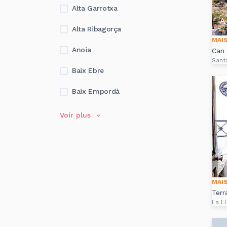
Alta Garrotxa
A 
Alta Ribagorça
MAI
Anoia
Can 
Sant
Baix Ebre
Baix Empordà
Voir plus
A 
MAI
Terr
La L