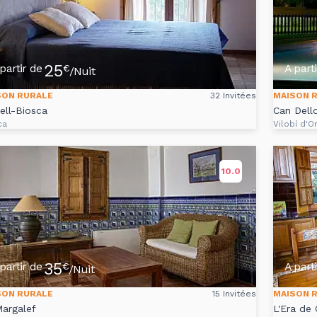
25
partir de
A part
€
/Nuit
SON RURALE
32 Invitées
MAISON 
ell-Biosca
Can Dell
ca
Vilobí d'O
10.0
35
partir de
A part
€
/Nuit
SON RURALE
15 Invitées
MAISON 
argalef
L'Era de