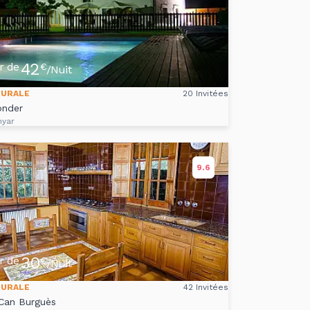
42
ir de
€
/Nuit
RURALE
20 Invitées
onder
nyar
9.6
30
ir de
€
/Nuit
RURALE
42 Invitées
 Can Burguès