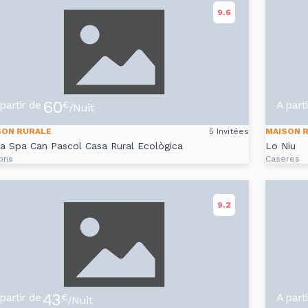
9.6
60
partir de
A part
€
/Nuit
SON RURALE
5 Invitées
MAISON 
a Spa Can Pascol Casa Rural Ecològica
Lo Niu
ons
Caseres
9.2
43
partir de
A part
€
/Nuit