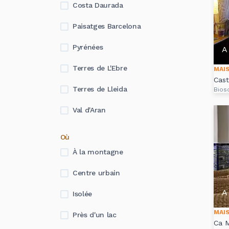
Costa Daurada
Paisatges Barcelona
Pyrénées
A 
Terres de L'Ebre
MAI
Cast
Terres de Lleida
Bios
Val d'Aran
Où
À la montagne
Centre urbain
A 
Isolée
MAI
Près d'un lac
Ca M