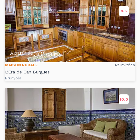
9.6
30
A partir de
€
/Nuit
MAISON RURALE
42 Invitées
L'Era de Can Burguès
Brunyola
10.0