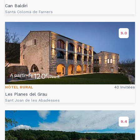
Can Baldiri
Santa Coloma de Farners
9.0
120
A partir de
€
/Nuit
HÔTEL RURAL
40 Invitées
Les Planes del Grau
Sant Joan de les Abadesses
9.4