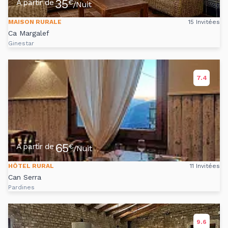
35
A partir de
€
/Nuit
MAISON RURALE
15 Invitées
Ca Margalef
Ginestar
7.4
65
A partir de
€
/Nuit
HÔTEL RURAL
11 Invitées
Can Serra
Pardines
9.6