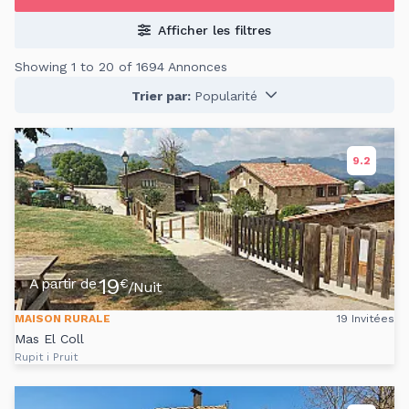
Afficher les filtres
Showing 1 to 20 of 1694 Annonces
Trier par:
Popularité
9.2
19
A partir de
€
/Nuit
MAISON RURALE
19 Invitées
Mas El Coll
Rupit i Pruit