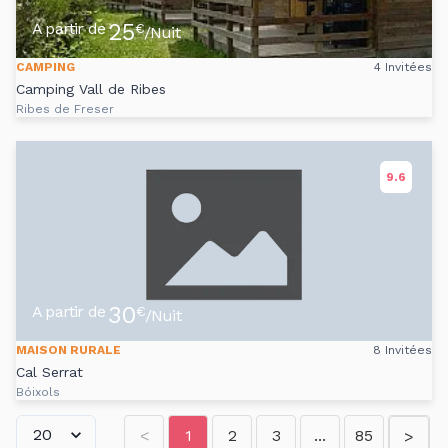
25
A partir de
€
/Nuit
CAMPING
4 Invitées
Camping Vall de Ribes
Ribes de Freser
9.6
30
A partir de
€
/Nuit
MAISON RURALE
8 Invitées
Cal Serrat
Bóixols
<
1
2
3
...
85
>