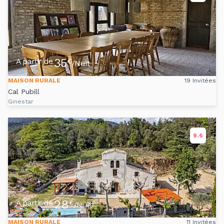
35
A partir de
€
/Nuit
MAISON RURALE
19 Invitées
Cal Pubill
Ginestar
9.6
28
A partir de
€
/Nuit
MAISON RURALE
11 Invitées