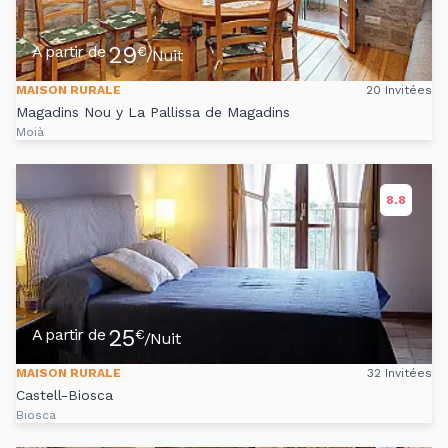
29
A partir de
€
/Nuit
MAISON RURALE
20 Invitées
Magadins Nou y La Pallissa de Magadins
Moià
8.8
25
A partir de
€
/Nuit
MAISON RURALE
32 Invitées
Castell-Biosca
Biosca