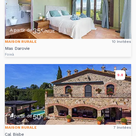
35
A partir de
€
/Nuit
MAISON RURALE
10 Invitées
Mas Darovie
Foixà
9.8
50
A partir de
€
/Nuit
MAISON RURALE
7 Invitées
Cal Bisbe