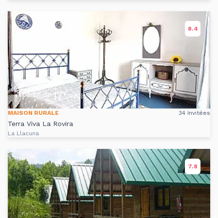
8.4
17
A partir de
€
/Nuit
MAISON RURALE
34 Invitées
Terra Viva La Rovira
La Llacuna
7.8