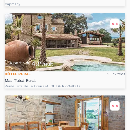
Capmany
9.8
49
A partir de
€
/Nuit
HÔTEL RURAL
15 Invitées
Mas Tulsà Rural
Riudellots de la Creu (PALOL DE REVARDIT)
9.4