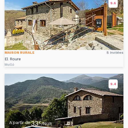
9.6
30
A partir de
€
/Nuit
MAISON RURALE
8 Invitées
El Roure
Molló
9.4
33
A partir de
€
/Nuit