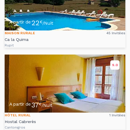
22
A partir de
€
/Nuit
MAISON RURALE
45 Invitées
Ca la Quima
Rupit
9.0
37
A partir de
€
/Nuit
HÔTEL RURAL
1 Invitées
Hostal Cabrerès
Cantonigros