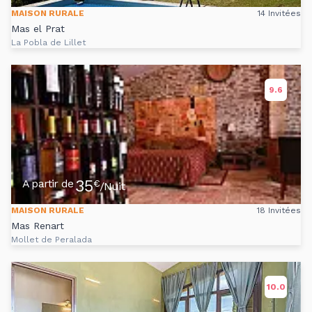
MAISON RURALE
14 Invitées
Mas el Prat
La Pobla de Lillet
9.6
35
A partir de
€
/Nuit
MAISON RURALE
18 Invitées
Mas Renart
Mollet de Peralada
10.0