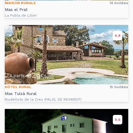
MAISON RURALE
14 Invitées
Mas el Prat
La Pobla de Lillet
9.8
49
A partir de
€
/Nuit
HÔTEL RURAL
15 Invitées
Mas Tulsà Rural
Riudellots de la Creu (PALOL DE REVARDIT)
9.6