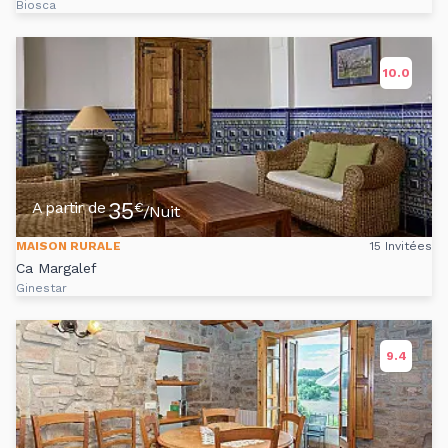
Biosca
10.0
35
A partir de
€
/Nuit
MAISON RURALE
15 Invitées
Ca Margalef
Ginestar
9.4