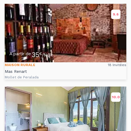
9.6
35
A partir de
€
/Nuit
MAISON RURALE
18 Invitées
Mas Renart
Mollet de Peralada
10.0