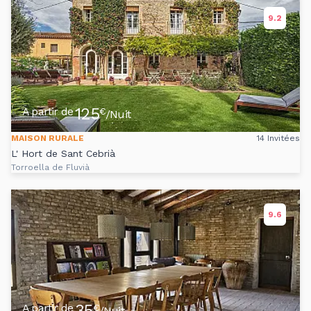
9.2
125
A partir de
€
/Nuit
MAISON RURALE
14 Invitées
L' Hort de Sant Cebrià
Torroella de Fluvià
9.6
35
A partir de
€
/Nuit