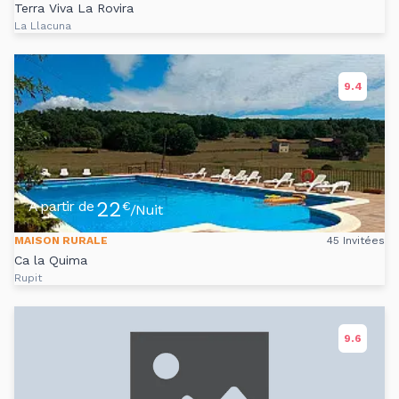
Terra Viva La Rovira
La Llacuna
9.4
22
A partir de
€
/Nuit
MAISON RURALE
45 Invitées
Ca la Quima
Rupit
9.6