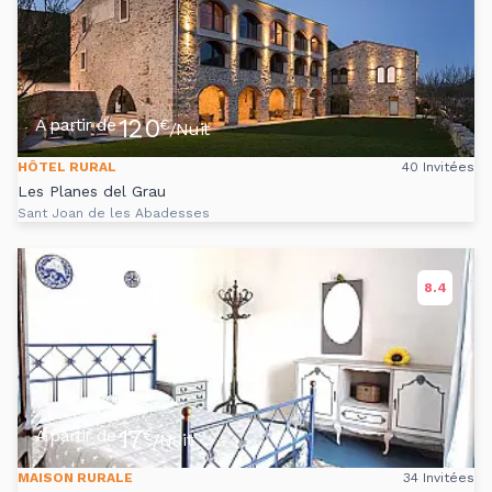
120
A partir de
€
/Nuit
HÔTEL RURAL
40 Invitées
Les Planes del Grau
Sant Joan de les Abadesses
8.4
17
A partir de
€
/Nuit
MAISON RURALE
34 Invitées