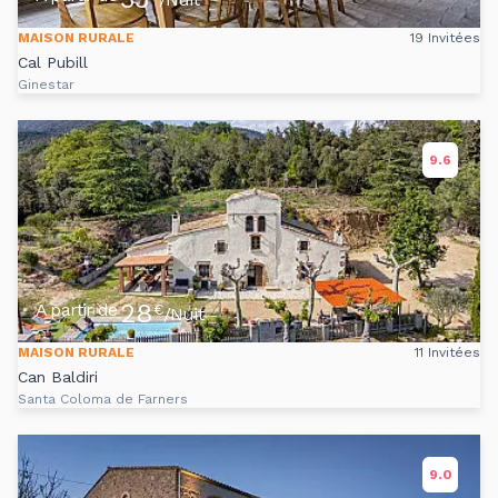
MAISON RURALE
19 Invitées
Cal Pubill
Ginestar
9.6
28
A partir de
€
/Nuit
MAISON RURALE
11 Invitées
Can Baldiri
Santa Coloma de Farners
9.0