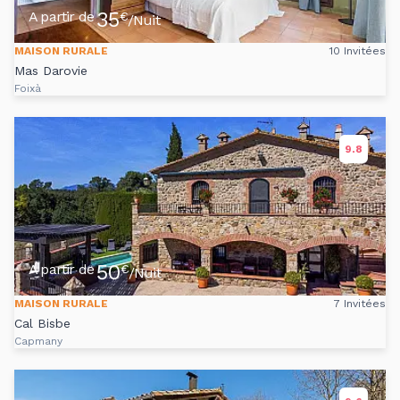
35
A partir de
€
/Nuit
MAISON RURALE
10 Invitées
Mas Darovie
Foixà
9.8
50
A partir de
€
/Nuit
MAISON RURALE
7 Invitées
Cal Bisbe
Capmany