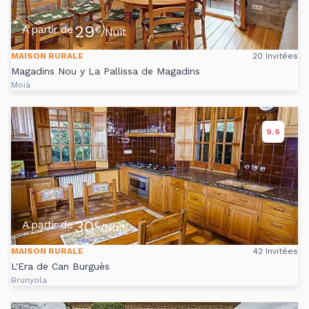
29
A partir de
€
/Nuit
MAISON RURALE
20 Invitées
Magadins Nou y La Pallissa de Magadins
Moià
9.6
30
A partir de
€
/Nuit
MAISON RURALE
42 Invitées
L'Era de Can Burguès
Brunyola