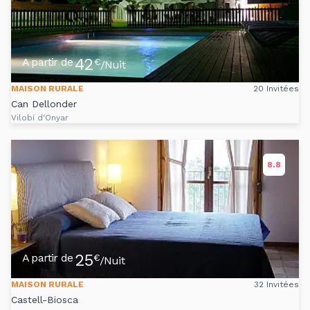
42
A partir de
€
/Nuit
MAISON RURALE
20 Invitées
Can Dellonder
Vilobí d'Onyar
8.8
25
A partir de
€
/Nuit
MAISON RURALE
32 Invitées
Castell-Biosca