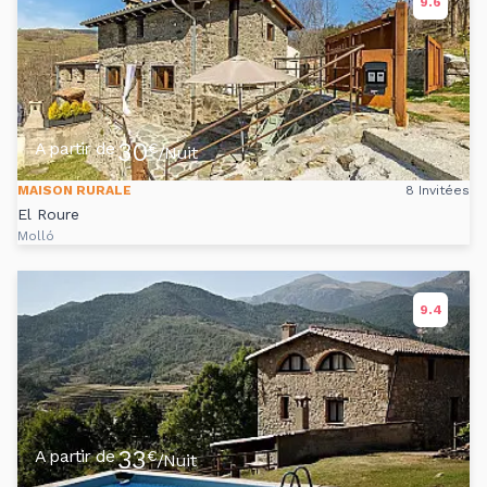
9.6
30
A partir de
€
/Nuit
MAISON RURALE
8 Invitées
El Roure
Molló
9.4
33
A partir de
€
/Nuit