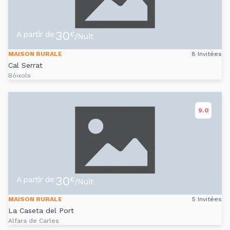
30
A partir de
€
/Nuit
MAISON RURALE
8 Invitées
Cal Serrat
Bóixols
9.0
30
A partir de
€
/Nuit
MAISON RURALE
5 Invitées
La Caseta del Port
Alfara de Carles