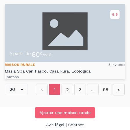
9.6
60
A partir de
€
/Nuit
MAISON RURALE
5 Invitées
Masia Spa Can Pascol Casa Rural Ecològica
Pontons
<
1
2
3
...
58
>
Ajouter une maison rurale
Avis légal
|
Contact