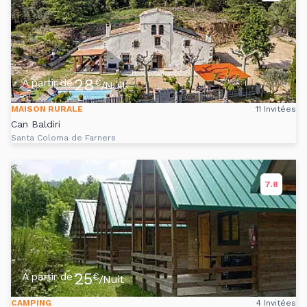
28
A partir de
€
/Nuit
MAISON RURALE
11 Invitées
Can Baldiri
Santa Coloma de Farners
7.8
25
A partir de
€
/Nuit
CAMPING
4 Invitées