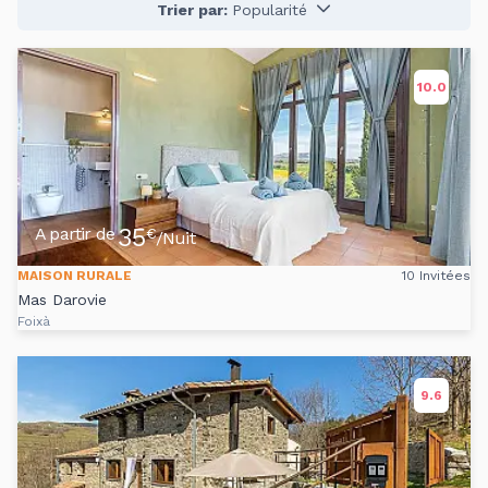
Trier par:
Popularité
10.0
35
A partir de
€
/Nuit
MAISON RURALE
10 Invitées
Mas Darovie
Foixà
9.6