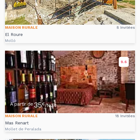
30
A partir de
€
/Nuit
MAISON RURALE
8 Invitées
El Roure
Molló
9.6
35
A partir de
€
/Nuit
MAISON RURALE
18 Invitées
Mas Renart
Mollet de Peralada