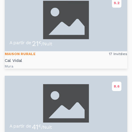
9.2
21
A partir de
€
/Nuit
MAISON RURALE
17 Invitées
Cal Vidal
Mura
8.6
41
A partir de
€
/Nuit