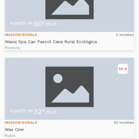
60
A partir de
€
/Nuit
MAISON RURALE
5 Invitées
Masia Spa Can Pascol Casa Rural Ecològica
Pontons
10.0
32
A partir de
€
/Nuit
MAISON RURALE
20 Invitées
Mas Cirer
Rubió