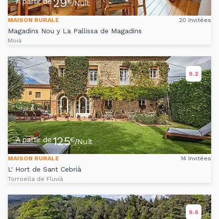
29
A partir de
€
/Nuit
MAISON RURALE
20 Invitées
Magadins Nou y La Pallissa de Magadins
Moià
9.2
125
A partir de
€
/Nuit
MAISON RURALE
14 Invitées
L' Hort de Sant Cebrià
Torroella de Fluvià
9.6