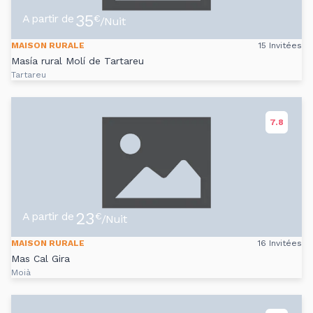
35
A partir de
€
/Nuit
MAISON RURALE
15 Invitées
Masía rural Molí de Tartareu
Tartareu
7.8
23
A partir de
€
/Nuit
MAISON RURALE
16 Invitées
Mas Cal Gira
Moià