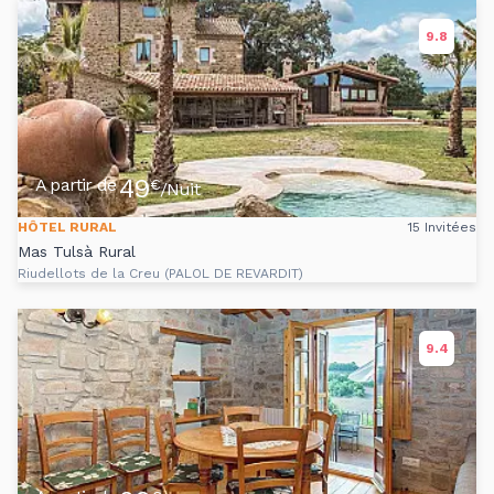
9.8
49
A partir de
€
/Nuit
HÔTEL RURAL
15 Invitées
Mas Tulsà Rural
Riudellots de la Creu (PALOL DE REVARDIT)
9.4