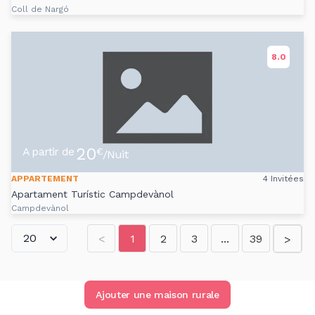
Coll de Nargó
8.0
20
A partir de
€
/Nuit
APPARTEMENT
4 Invitées
Apartament Turístic Campdevànol
Campdevànol
<
1
2
3
...
39
>
Ajouter une maison rurale