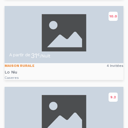
10.0
31
A partir de
€
/Nuit
MAISON RURALE
4 Invitées
Lo Niu
Caseres
9.2