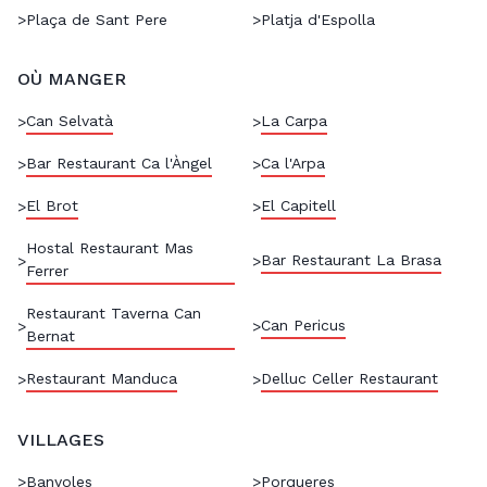
>
Plaça de Sant Pere
>
Platja d'Espolla
OÙ MANGER
Can Selvatà
La Carpa
>
>
Bar Restaurant Ca l'Àngel
Ca l'Arpa
>
>
El Brot
El Capitell
>
>
Hostal Restaurant Mas
Bar Restaurant La Brasa
>
>
Ferrer
Restaurant Taverna Can
Can Pericus
>
>
Bernat
Restaurant Manduca
Delluc Celler Restaurant
>
>
VILLAGES
>
Banyoles
>
Porqueres