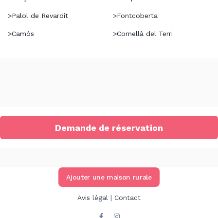
>
Palol de Revardit
>
Fontcoberta
>
Camós
>
Cornellà del Terri
Demande de réservation
Ajouter une maison rurale
Avis légal
|
Contact