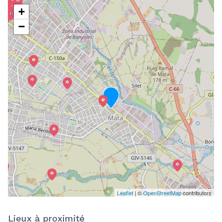
+
−
Leaflet
| ©
OpenStreetMap
contributors
Lieux à proximité