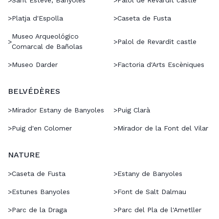
>
Sant Esteve, Banyoles
>
Palol de Revardit castle
>
Platja d'Espolla
>
Caseta de Fusta
Museo Arqueológico
>
>
Palol de Revardit castle
Comarcal de Bañolas
>
Museo Darder
>
Factoria d'Arts Escèniques
BELVÉDÈRES
>
Mirador Estany de Banyoles
>
Puig Clarà
>
Puig d'en Colomer
>
Mirador de la Font del Vilar
NATURE
>
Caseta de Fusta
>
Estany de Banyoles
>
Estunes Banyoles
>
Font de Salt Dalmau
>
Parc de la Draga
>
Parc del Pla de l'Ametller