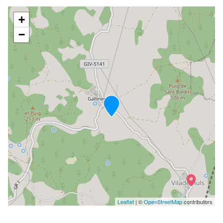
+
−
Leaflet
| ©
OpenStreetMap
contributors