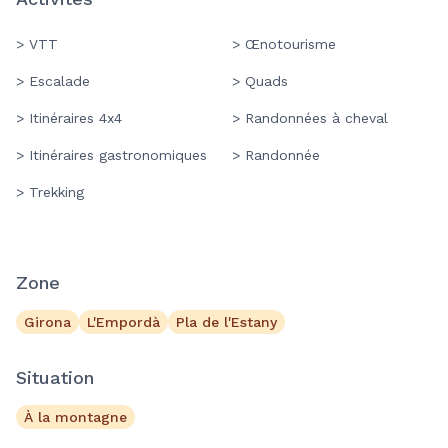
> VTT
> Œnotourisme
> Escalade
> Quads
> Itinéraires 4x4
> Randonnées à cheval
> Itinéraires gastronomiques
> Randonnée
> Trekking
Zone
Girona
L'Empordà
Pla de l'Estany
Situation
À la montagne