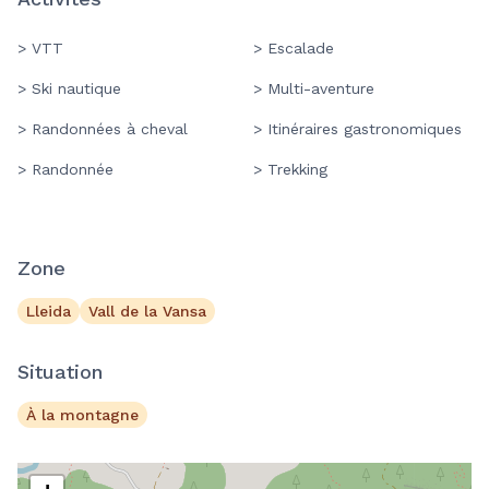
> VTT
> Escalade
> Ski nautique
> Multi-aventure
> Randonnées à cheval
> Itinéraires gastronomiques
> Randonnée
> Trekking
Zone
Lleida
Vall de la Vansa
Situation
À la montagne