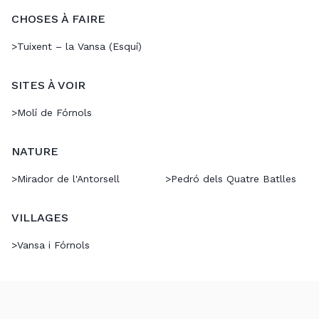
CHOSES À FAIRE
>
Tuixent – la Vansa (Esquí)
SITES À VOIR
>
Molí de Fórnols
NATURE
>
Mirador de l'Antorsell
>
Pedró dels Quatre Batlles
VILLAGES
>
Vansa i Fórnols