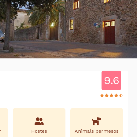
9.6
r
Hostes
Animals permesos