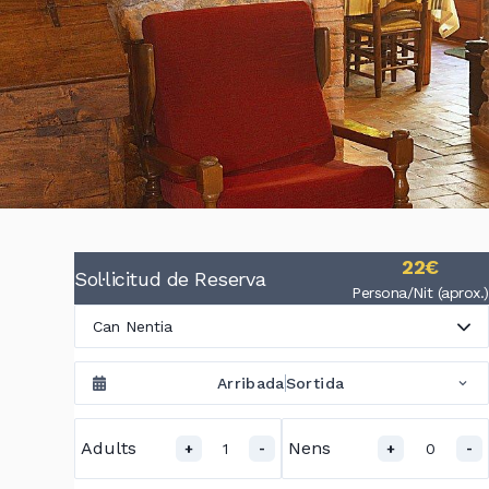
22€
Sol·licitud de Reserva
Persona/Nit (aprox.)
Can Nentia
Arribada
Sortida
Adults
Nens
1
0
+
-
+
-