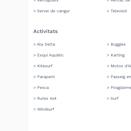
> Rentaplats
> Rentat de
> Servei de cangur
> Televisió
Activitats
> Ala Delta
> Buggies
> Esquí Aquàtic
> Karting
> Kitesurf
> Motos d'A
> Parapent
> Passeig e
> Pesca
> Piragüism
> Rutes 4x4
> Surf
> Windsurf