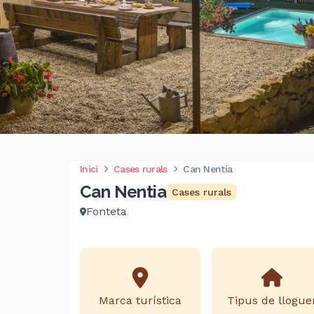
Inici
Cases rurals
Can Nentia
Can Nentia
Cases rurals
Fonteta
Marca turística
Tipus de llogue