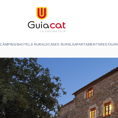
CÀMPINGS
HOTELS RURALS
CASES RURALS
APARTAMENTS
RESTAUR