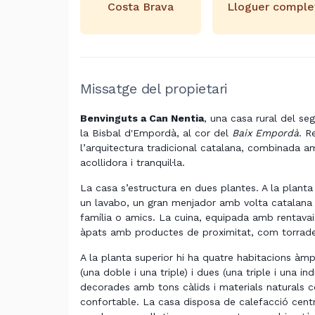
Costa Brava
Lloguer comple
Missatge del propietari
Benvinguts a Can Nentia
, una casa rural del se
la Bisbal d'Empordà, al cor del
Baix Empordà
. R
l’arquitectura tradicional catalana, combinada a
acollidora i tranquil·la.
La casa s’estructura en dues plantes. A la planta
un lavabo, un gran menjador amb volta catalana 
família o amics. La cuina, equipada amb rentavai
àpats amb productes de proximitat, com torrade
A la planta superior hi ha quatre habitacions àm
(una doble i una triple) i dues (una triple i una 
decorades amb tons càlids i materials naturals c
confortable. La casa disposa de calefacció centra