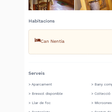
Habitacions
Can Nentia
Serveis
> Aparcament
> Bany comp
> Bressol disponible
> Col·lecció
> Llar de foc
> Microones