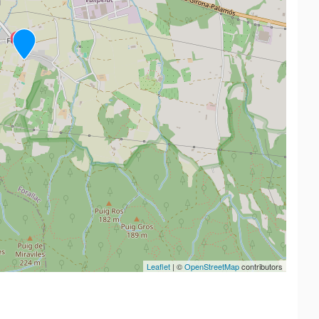
Leaflet
| ©
OpenStreetMap
contributors