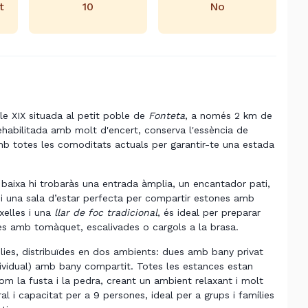
t
10
No
gle XIX situada al petit poble de
Fonteta
, a només 2 km de
ehabilitada amb molt d'encert, conserva l'essència de
mb totes les comoditats actuals per garantir-te una estada
 baixa hi trobaràs una entrada àmplia, un encantador pati,
i una sala d’estar perfecta per compartir estones amb
xelles i una
llar de foc tradicional
, és ideal per preparar
s amb tomàquet, escalivades o cargols a la brasa.
plies, distribuïdes en dos ambients: dues amb bany privat
individual) amb bany compartit. Totes les estances estan
om la fusta i la pedra, creant un ambient relaxant i molt
l i capacitat per a 9 persones, ideal per a grups i famílies