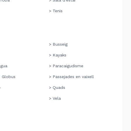
 roba
> Sala d'estar
> Tenis
> Busseig
> Kayaks
igua
> Paracaigudisme
n Globus
> Passejades en vaixell
e
> Quads
> Vela