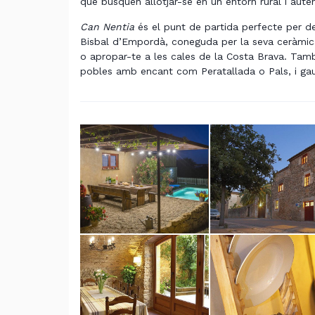
que busquen allotjar-se en un entorn rural i autèn
Can Nentia
és el punt de partida perfecte per de
Bisbal d’Empordà, coneguda per la seva ceràmica,
o apropar-te a les cales de la Costa Brava. També 
pobles amb encant com Peratallada o Pals, i gau