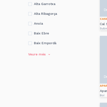
Alta Garrotxa
D
Alta Ribagorça
CAS
Anoia
Cal 
Subi
Baix Ebre
Baix Empordà
Veure més
D
APA
Apa
Boí