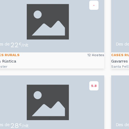
-
22
es de
Des d
€
/nit
ES RURALS
12 Hostes
CASES R
 Rústica
Gavarres 
ster
Santa Pell
9.8
28
es de
Des d
€
/nit