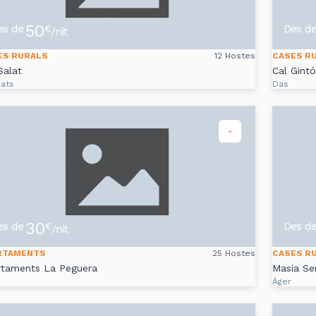
50
es de
Des d
€
/nit
ES RURALS
12 Hostes
CASES R
Salat
Cal Gintó
rats
Das
-
30
es de
Des d
€
/nit
RTAMENTS
25 Hostes
CASES R
rtaments La Peguera
Masia Se
Àger