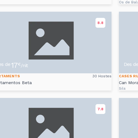
Os de Bal
8.8
17
es de
Des d
€
/nit
RTAMENTS
30 Hostes
CASES R
rtamentos Beta
Can Mor
Sils
7.8