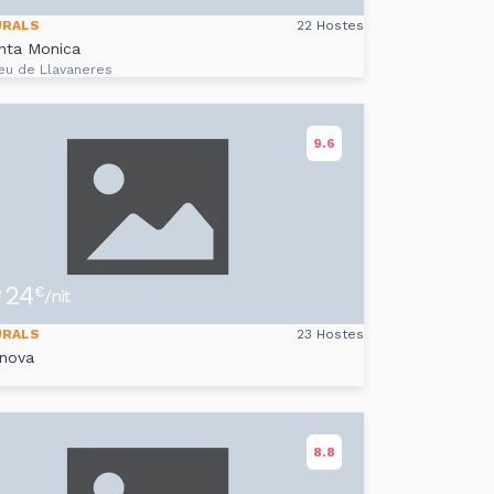
URALS
22 Hostes
nta Monica
eu de Llavaneres
9.6
24
e
€
/nit
URALS
23 Hostes
anova
8.8