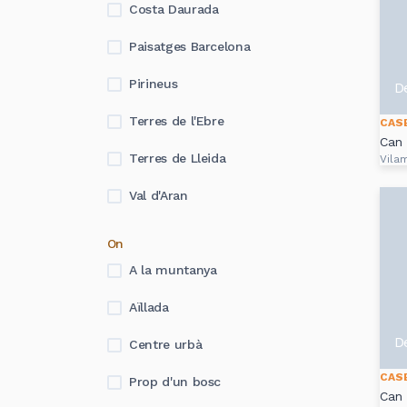
Costa Daurada
Paisatges Barcelona
Pirineus
D
Terres de l'Ebre
CAS
Can 
Terres de Lleida
Vilam
Val d'Aran
On
A la muntanya
Aïllada
D
Centre urbà
CAS
Prop d'un bosc
Can