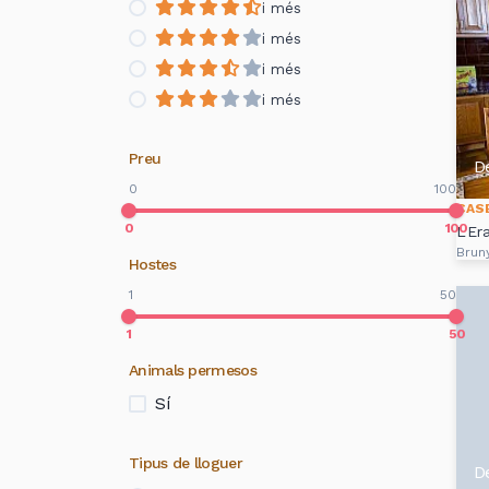
i més
i més
i més
i més
Preu
D
0
100
CAS
0
100
L'Er
Brun
Hostes
1
50
1
50
Animals permesos
Sí
Tipus de lloguer
D