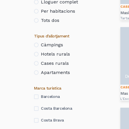
Lloguer complet
CAS
Per habitacions
Masí
Tart
Tots dos
Tipus d'allotjament
Càmpings
Hotels rurals
Cases rurals
Apartaments
D
CAS
Marca turística
Mas 
Barcelona
L'Esc
Costa Barcelona
Costa Brava