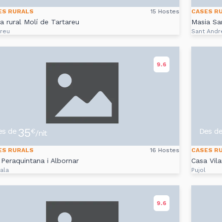
ES RURALS
15 Hostes
CASES R
a rural Molí de Tartareu
Masia Sa
areu
Sant Andr
9.6
35
es de
Des d
€
/nit
ES RURALS
16 Hostes
CASES R
Peraquintana i Albornar
Casa Vil
ala
Pujol
9.6