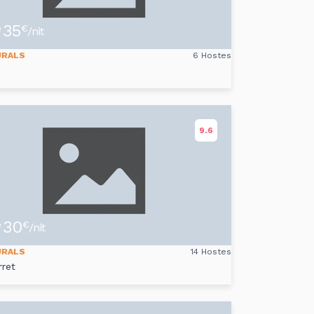
35
e
€
/nit
URALS
6 Hostes
9.6
30
e
€
/nit
URALS
14 Hostes
rret