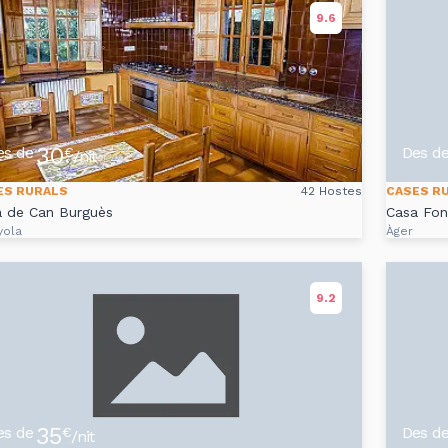
9.6
30
es de
Des d
€
/nit
ES RURALS
42 Hostes
CASES R
a de Can Burguès
Casa Fon
yola
Àger
9.2
35
es de
Des d
€
/nit