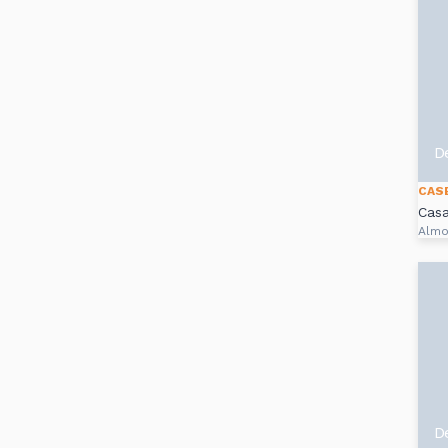
D
CAS
Casa
Almo
D