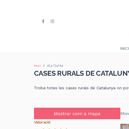
INICI
Inici
Ala Delta
CASES RURALS DE CATALUNY
Troba totes les cases rurals de Catalunya on pot
Mostrar com a mapa
Show
Valoració