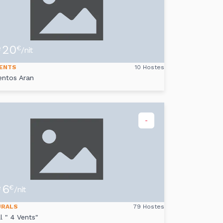
20
e
€
/nit
ENTS
10 Hostes
ntos Aran
-
6
e
€
/nit
URALS
79 Hostes
l " 4 Vents"