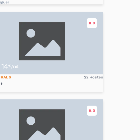
aguer
8.8
14
e
€
/nit
URALS
22 Hostes
at
9.0