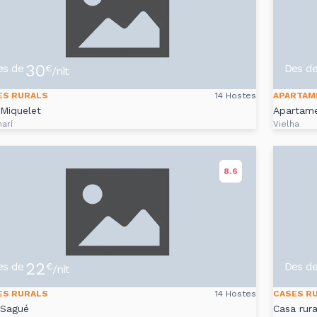
30
es de
Des d
€
/nit
ES RURALS
14 Hostes
APARTAM
Miquelet
Apartame
arí
Vielha
8.6
22
es de
Des d
€
/nit
ES RURALS
14 Hostes
CASES R
 Sagué
Casa rura