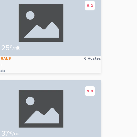
9.2
25
e
€
/nit
URALS
6 Hostes
I
aia
9.0
37
e
€
/nit