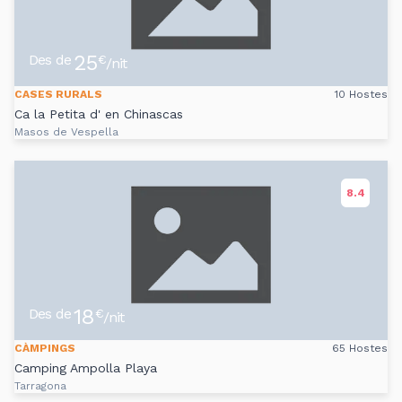
25
Des de
€
/nit
CASES RURALS
10 Hostes
Ca la Petita d' en Chinascas
Masos de Vespella
8.4
18
Des de
€
/nit
CÀMPINGS
65 Hostes
Camping Ampolla Playa
Tarragona