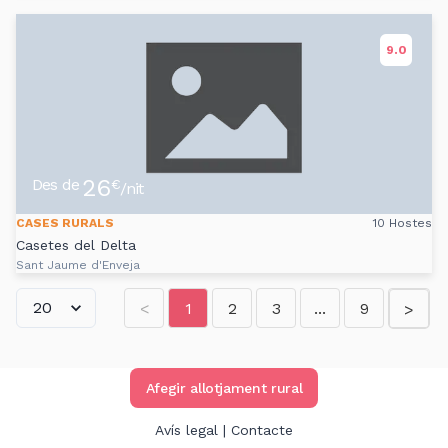
9.0
26
Des de
€
/nit
CASES RURALS
10 Hostes
Casetes del Delta
Sant Jaume d'Enveja
<
1
2
3
...
9
>
Afegir allotjament rural
Avís legal
|
Contacte