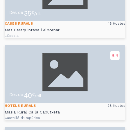
35
Des de
€
/nit
CASES RURALS
16 Hostes
Mas Peraquintana i Albornar
L'Escala
9.4
40
Des de
€
/nit
HOTELS RURALS
28 Hostes
Masia Rural Ca la Caputxeta
Castelló d'Empúries