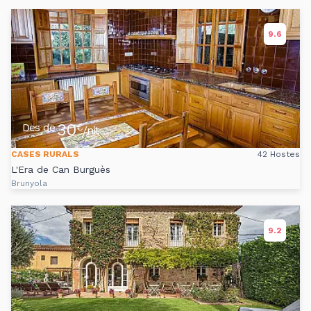
9.6
30
Des de
€
/nit
CASES RURALS
42 Hostes
L'Era de Can Burguès
Brunyola
9.2