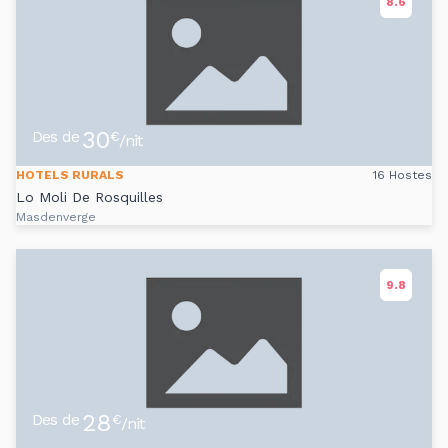
8.6
30
Des de
€
/nit
HOTELS RURALS
16 Hostes
Lo Moli De Rosquilles
Masdenverge
9.8
28
Des de
€
/nit