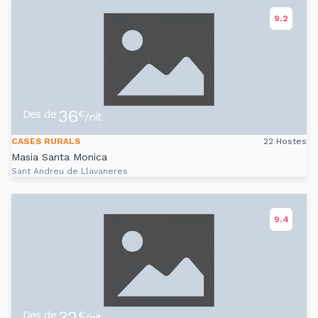
9.2
36
Des de
€
/nit
CASES RURALS
22 Hostes
Masia Santa Monica
Sant Andreu de Llavaneres
9.4
32
Des de
€
/nit