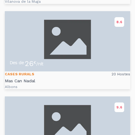
Vilanova de la Muga
8.6
26
Des de
€
/nit
CASES RURALS
20 Hostes
Mas Can Nadal
Albons
9.6