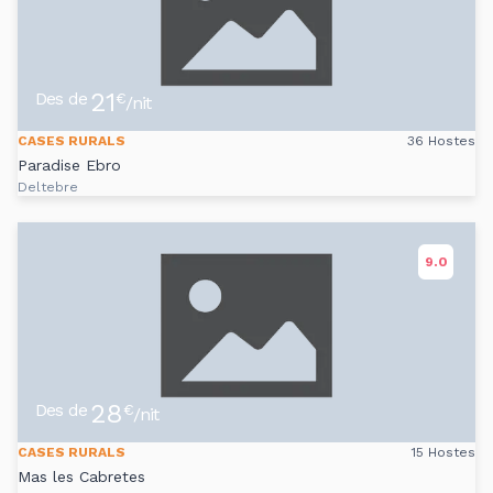
21
Des de
€
/nit
CASES RURALS
36 Hostes
Paradise Ebro
Deltebre
9.0
28
Des de
€
/nit
CASES RURALS
15 Hostes
Mas les Cabretes