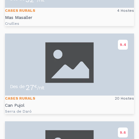
CASES RURALS
4 Hostes
Mas Masaller
Cruïlles
9.4
27
Des de
€
/nit
CASES RURALS
20 Hostes
Can Pujol
Serra de Daró
9.6