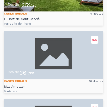
125
Des de
€
/nit
CASES RURALS
14 Hostes
L' Hort de Sant Cebrià
Torroella de Fluvià
9.6
36
Des de
€
/nit
CASES RURALS
16 Hostes
Mas Ametller
Fontclara