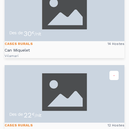
30
Des de
€
/nit
CASES RURALS
14 Hostes
Can Miquelet
Vilamarí
-
22
Des de
€
/nit
CASES RURALS
12 Hostes