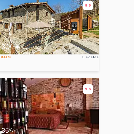
9.6
30
e
€
/nit
URALS
8 Hostes
9.6
35
e
€
/nit