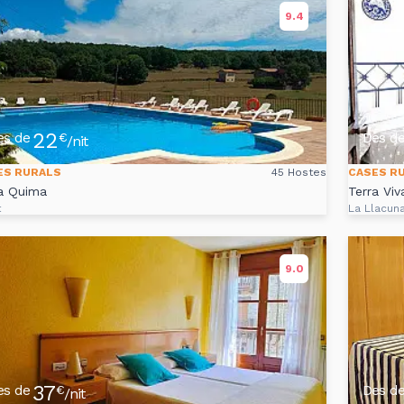
9.4
22
es de
Des d
€
/nit
ES RURALS
45 Hostes
CASES R
a Quima
Terra Viv
t
La Llacun
9.0
37
es de
Des d
€
/nit