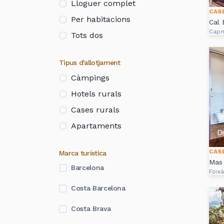
Lloguer complet
CAS
Per habitacions
Cal 
Cap
Tots dos
Tipus d'allotjament
Càmpings
Hotels rurals
Cases rurals
Apartaments
D
CAS
Marca turística
Mas 
Barcelona
Foixà
Costa Barcelona
Costa Brava