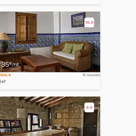
10.0
35
e
€
/nit
URALS
15 Hostes
lef
9.6