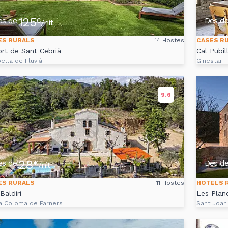
125
es de
Des d
€
/nit
ES RURALS
14 Hostes
CASES R
ort de Sant Cebrià
Cal Pubil
ella de Fluvià
Ginestar
9.6
28
es de
Des d
€
/nit
ES RURALS
11 Hostes
HOTELS 
Baldiri
Les Plan
a Coloma de Farners
Sant Joan