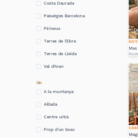
Costa Daurada
Paisatges Barcelona
Pirineus
D
Terres de l'Ebre
HOT
Mas 
Terres de Lleida
Riud
Val d'Aran
On
A la muntanya
Aïllada
D
Centre urbà
CAS
Prop d'un bosc
Maga