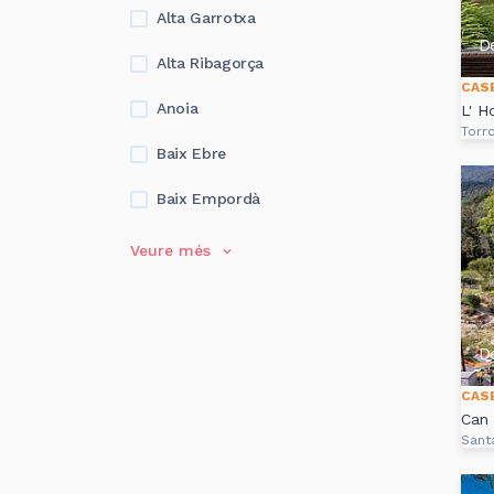
Alta Garrotxa
D
Alta Ribagorça
CAS
Anoia
L' H
Torro
Baix Ebre
Baix Empordà
Veure més
D
CAS
Can 
Sant