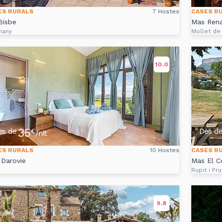
ES RURALS
7 Hostes
CASES R
Bisbe
Mas Rena
many
Mollet de
10.0
35
es de
Des d
€
/nit
ES RURALS
10 Hostes
CASES R
Darovie
Mas El C
Rupit i Pru
9.8