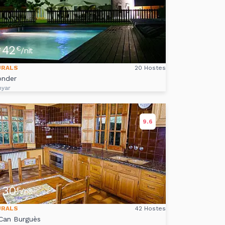
42
e
€
/nit
URALS
20 Hostes
onder
nyar
9.6
30
e
€
/nit
URALS
42 Hostes
 Can Burguès