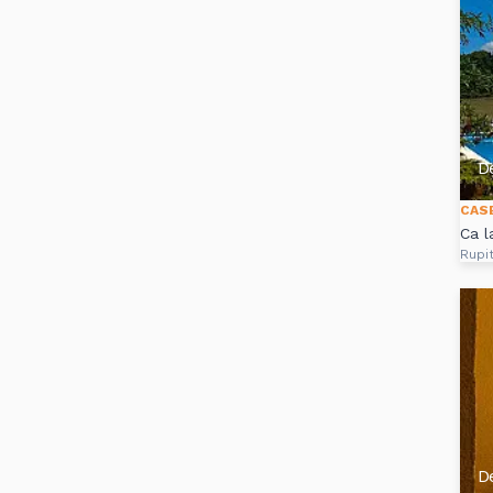
D
CAS
Ca l
Rupi
D