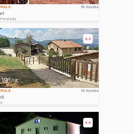
URALS
18 Hostes
rt
 Peralada
9.2
19
e
€
/nit
URALS
19 Hostes
oll
it
9.6