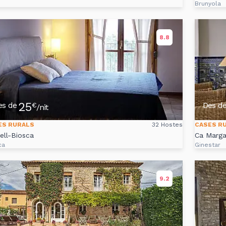
Brunyola
8.8
25
es de
Des d
€
/nit
ES RURALS
32 Hostes
CASES R
ell-Biosca
Ca Marga
ca
Ginestar
9.2