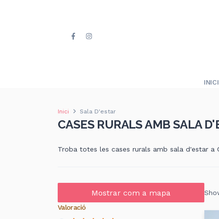
INICI
Inici
Sala D'estar
CASES RURALS AMB SALA D'
Troba totes les cases rurals amb sala d'estar a
Mostrar com a mapa
Show
Valoració