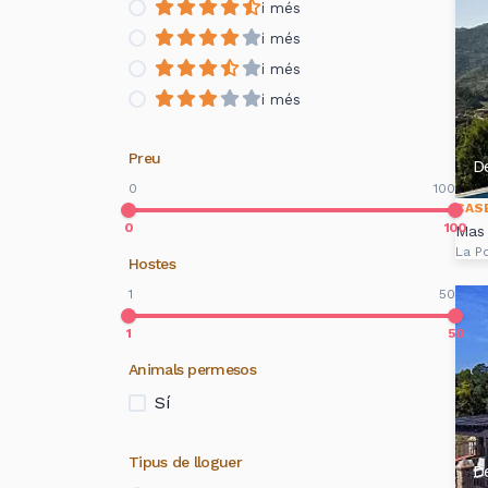
i més
i més
i més
i més
Preu
D
0
100
CAS
0
100
Mas 
La Po
Hostes
1
50
1
50
Animals permesos
Sí
Tipus de lloguer
D