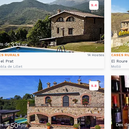
9.4
33
es de
Des d
€
/nit
ES RURALS
14 Hostes
CASES R
el Prat
El Roure
bla de Lillet
Molló
9.8
50
es de
Des d
€
/nit