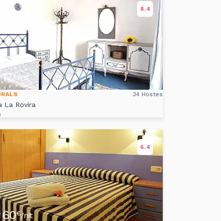
8.4
17
e
€
/nit
URALS
34 Hostes
a La Rovira
a
6.4
60
e
€
/nit