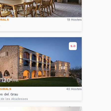
35
e
€
/nit
URALS
19 Hostes
l
9.0
120
e
€
/nit
RURALS
40 Hostes
es del Grau
 de les Abadesses