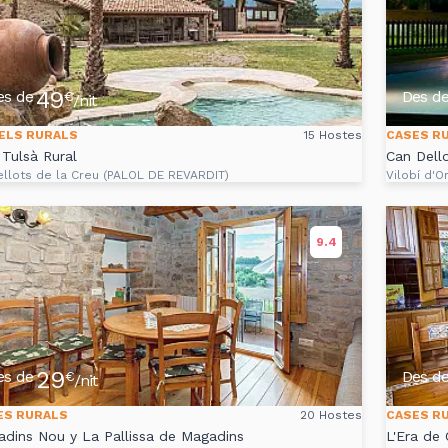
49
es de
Des d
€
/nit
ELS RURALS
15 Hostes
CASES R
Tulsà Rural
Can Dell
ellots de la Creu (PALOL DE REVARDIT)
Vilobí d'O
9.4
29
es de
Des d
€
/nit
ES RURALS
20 Hostes
CASES R
dins Nou y La Pallissa de Magadins
L'Era de