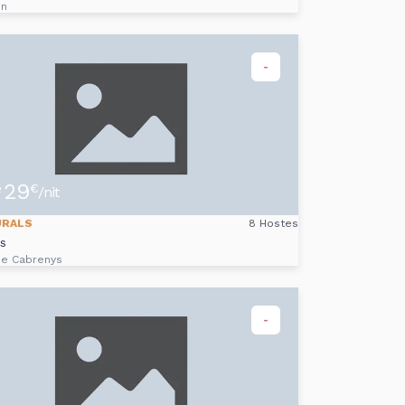
on
-
29
e
€
/nit
URALS
8 Hostes
ès
de Cabrenys
-