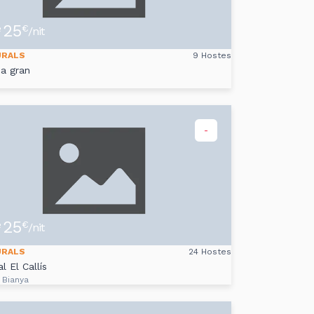
25
e
€
/nit
URALS
9 Hostes
ca gran
-
25
e
€
/nit
URALS
24 Hostes
l El Callís
 Bianya