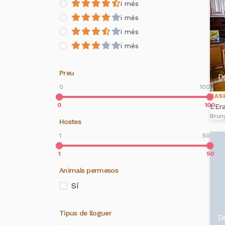
i més
i més
i més
i més
Preu
D
0
100
CAS
0
100
L'Er
Brun
Hostes
1
50
1
50
Animals permesos
Sí
Tipus de lloguer
D