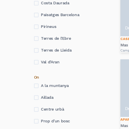
Costa Daurada
Paisatges Barcelona
Pirineus
D
Terres de l'Ebre
CAS
Mas 
Terres de Lleida
Cam
Val d'Aran
On
A la muntanya
Aïllada
D
Centre urbà
APA
Prop d'un bosc
Mas 