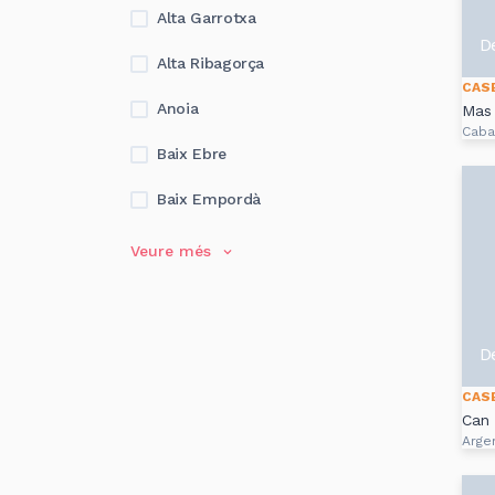
Alta Garrotxa
D
Alta Ribagorça
CAS
Anoia
Mas 
Caba
Baix Ebre
Baix Empordà
Veure més
D
CAS
Can
Arge