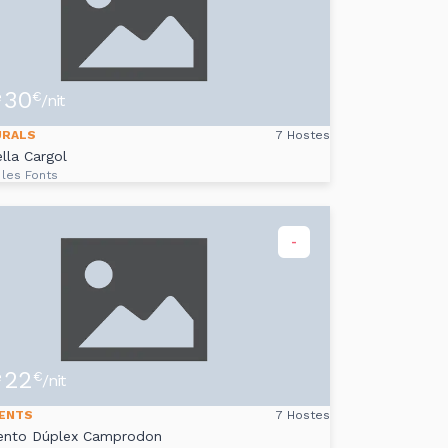
30
e
€
/nit
URALS
7 Hostes
lla Cargol
 les Fonts
-
22
e
€
/nit
ENTS
7 Hostes
ento Dúplex Camprodon