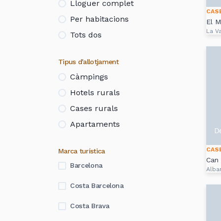
Lloguer complet
CAS
Per habitacions
El M
La Va
Tots dos
Tipus d'allotjament
Càmpings
Hotels rurals
Cases rurals
Apartaments
D
CAS
Marca turística
Can 
Barcelona
Alba
Costa Barcelona
Costa Brava