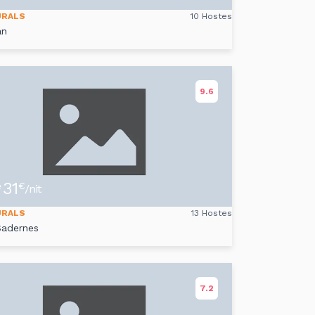
URALS
10 Hostes
an
9.6
31
e
€
/nit
URALS
13 Hostes
Sadernes
7.2