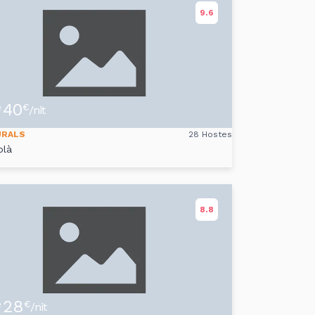
9.6
40
e
€
/nit
URALS
28 Hostes
olà
8.8
28
e
€
/nit