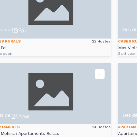
19
es de
Des d
€
/nit
ES RURALS
22 Hostes
CASES R
Fel
Mas Viole
prodon
Sant Joan
-
24
es de
Des d
€
/nit
RTAMENTS
24 Hostes
APARTAM
Molera i Apartaments Rurals
Apartam