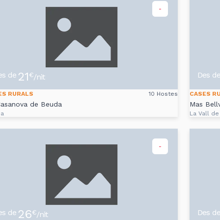
-
21
es de
Des d
€
/nit
ES RURALS
10 Hostes
CASES R
Casanova de Beuda
Mas Bell
da
La Vall de
-
26
es de
Des d
€
/nit