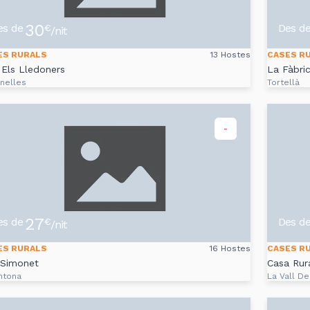
30
es de
Des d
€
/nit
ES RURALS
13 Hostes
CASES R
Els Lledoners
La Fàbri
nelles
Tortellà
-
27
es de
Des d
€
/nit
ES RURALS
16 Hostes
CASES R
 Simonet
Casa Rura
ntona
La Vall De