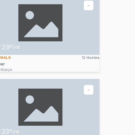
-
29
e
€
/nit
URALS
12 Hostes
ver
 Bianya
-
33
e
€
/nit