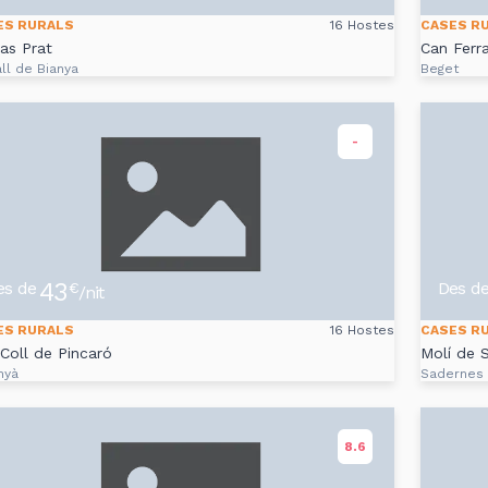
ES RURALS
16 Hostes
CASES R
as Prat
Can Ferr
ll de Bianya
Beget
-
43
es de
Des d
€
/nit
ES RURALS
16 Hostes
CASES R
Coll de Pincaró
Molí de 
nyà
Sadernes
8.6