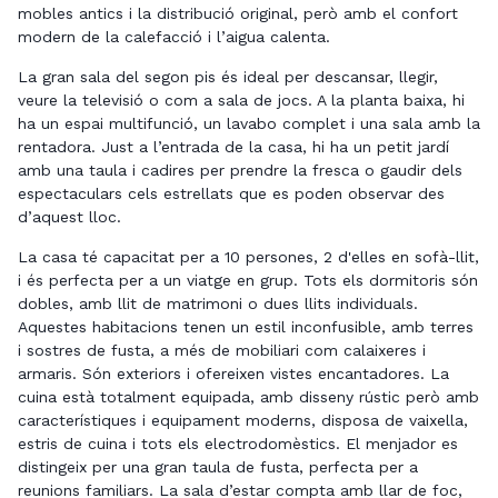
mobles antics i la distribució original, però amb el confort
modern de la calefacció i l’aigua calenta.
La gran sala del segon pis és ideal per descansar, llegir,
veure la televisió o com a sala de jocs. A la planta baixa, hi
ha un espai multifunció, un lavabo complet i una sala amb la
rentadora. Just a l’entrada de la casa, hi ha un petit jardí
amb una taula i cadires per prendre la fresca o gaudir dels
espectaculars cels estrellats que es poden observar des
d’aquest lloc.
La casa té capacitat per a 10 persones, 2 d'elles en sofà-llit,
i és perfecta per a un viatge en grup. Tots els dormitoris són
dobles, amb llit de matrimoni o dues llits individuals.
Aquestes habitacions tenen un estil inconfusible, amb terres
i sostres de fusta, a més de mobiliari com calaixeres i
armaris. Són exteriors i ofereixen vistes encantadores. La
cuina està totalment equipada, amb disseny rústic però amb
característiques i equipament moderns, disposa de vaixella,
estris de cuina i tots els electrodomèstics. El menjador es
distingeix per una gran taula de fusta, perfecta per a
reunions familiars. La sala d’estar compta amb llar de foc,