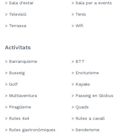
> Sala d'estar
> Sala per a events
> Televisió
> Tenis
> Terrassa
> Wifi
Activitats
> Barranquisme
> BTT
> Busseig
> Enoturisme
> Golf
> Kayaks
> Multiaventura
> Passeig en Globus
> Piragüisme
> Quads
> Rutes 4x4
> Rutes a cavall
> Rutes gastronòmiques
> Senderisme