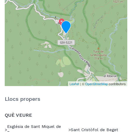
Leaflet
| ©
OpenStreetMap
contributors
Llocs propers
QUÈ VEURE
Església de Sant Miquel de
>
>
Sant Cristòfol de Beget