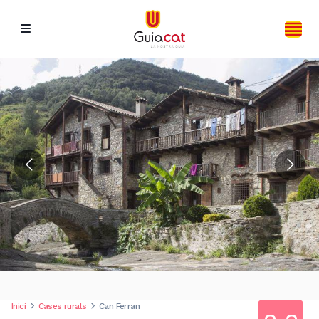
Inici
Cases rurals
Can Ferran