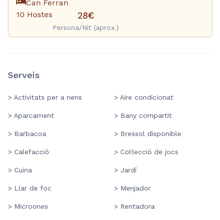
Can Ferran
10 Hostes
28€
Persona/Nit (aprox.)
Serveis
> Activitats per a nens
> Aire condicionat
> Aparcament
> Bany compartit
> Barbacoa
> Bressol disponible
> Calefacció
> Col·lecció de jocs
> Cuina
> Jardí
> Llar de foc
> Menjador
> Microones
> Rentadora