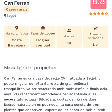
8.8
Can Ferran
Cases rurals
Beget
Marca turística
Tipus de lloguer
Animals
Hostes
permesos
Costa
Lloguer
10
No
Barcelona
complet
Missatge del propietari
Can Ferran és una casa del segle XVIII situada a Beget, un
poble singular de l’Alta Garrotxa de gran bellesa i
tranquil·litat. Va ser restaurada amb molt d'ofici a finals dels
anys 50 i recentment remodelada per adaptar-la a les
necessitats actuals. Situada al costat del riu i de dues
basses naturals on es pot nedar, la casa consta de tres
plantes que conserven l’esperit de les cases de poble, amb