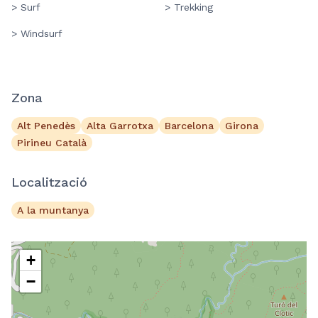
> Surf
> Trekking
> Windsurf
Zona
Alt Penedès
Alta Garrotxa
Barcelona
Girona
Pirineu Català
Localització
A la muntanya
+
−