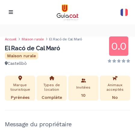
Accueil
Maison rurale
El Racó de Cal Maró
0.0
El Racó de Cal Maró
Maison rurale
Castellbò
Marque
Types de
Animaux
Invitées
touristique
location
acceptés
10
Pyrénées
Complète
No
Message du propriétaire