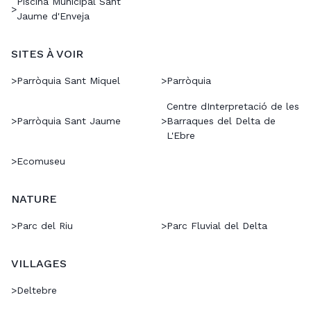
Piscina Municipal Sant
>
Jaume d'Enveja
SITES À VOIR
>
Parròquia Sant Miquel
>
Parròquia
Centre dInterpretació de les
>
Parròquia Sant Jaume
>
Barraques del Delta de
L'Ebre
>
Ecomuseu
NATURE
>
Parc del Riu
>
Parc Fluvial del Delta
VILLAGES
>
Deltebre