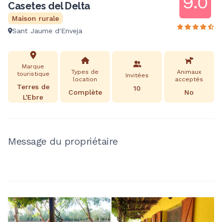
9.0
Casetes del Delta
Maison rurale
Sant Jaume d'Enveja
Marque
Types de
Animaux
touristique
Invitées
location
acceptés
Terres de
10
Complète
No
L'Ebre
Message du propriétaire