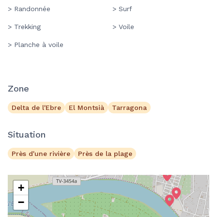
> Randonnée
> Surf
> Trekking
> Voile
> Planche à voile
Zone
Delta de l'Ebre
El Montsià
Tarragona
Situation
Près d'une rivière
Près de la plage
+
−