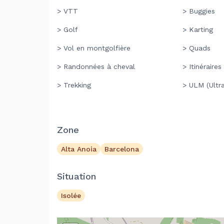
> VTT
> Buggies
> Golf
> Karting
> Vol en montgolfière
> Quads
> Randonnées à cheval
> Itinéraire
> Trekking
> ULM (Ultr
Zone
Alta Anoia
Barcelona
Situation
Isolée