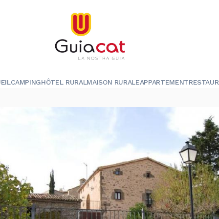
EIL
CAMPING
HÔTEL RURAL
MAISON RURALE
APPARTEMENT
RESTAU