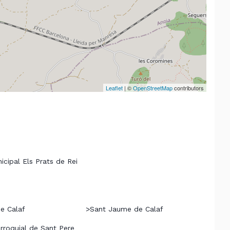
Leaflet
| ©
OpenStreetMap
contributors
icipal Els Prats de Rei
de Calaf
>
Sant Jaume de Calaf
arroquial de Sant Pere