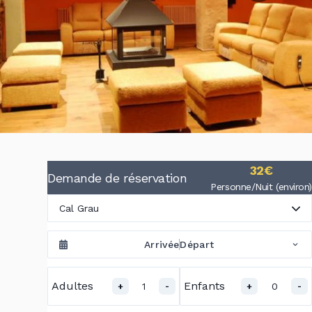
32€
Demande de réservation
Personne/Nuit (environ)
Cal Grau
Arrivée
Départ
Adultes
Enfants
1
0
+
-
+
-