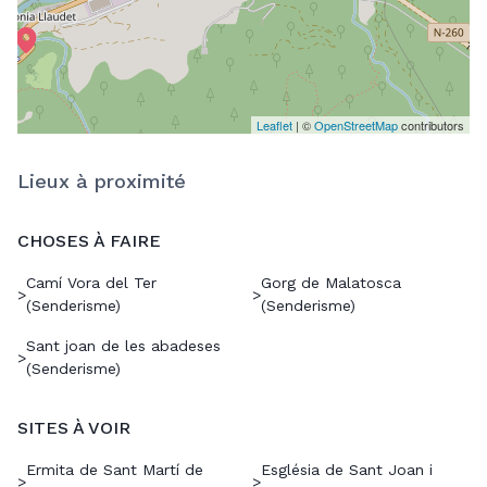
Leaflet
| ©
OpenStreetMap
contributors
Lieux à proximité
CHOSES À FAIRE
Camí Vora del Ter
Gorg de Malatosca
>
>
(Senderisme)
(Senderisme)
Sant joan de les abadeses
>
(Senderisme)
SITES À VOIR
Ermita de Sant Martí de
Església de Sant Joan i
>
>