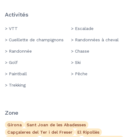
Activités
> VTT
> Escalade
> Cueillette de champignons
> Randonnées à cheval
> Randonnée
> Chasse
> Golf
> Ski
> Paintball
> Pêche
> Trekking
Zone
Girona
Sant Joan de les Abadesses
Capçaleres del Ter i del Freser
El Ripollès