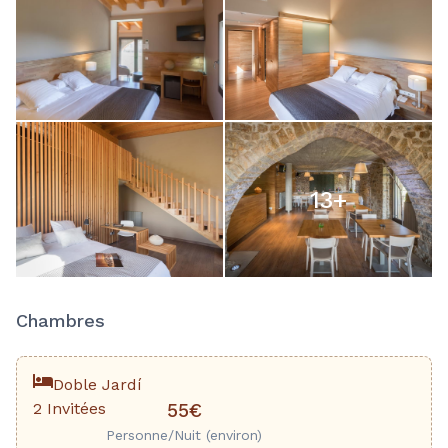
13
+
Chambres
Doble Jardí
2 Invitées
55€
Personne/Nuit (environ)