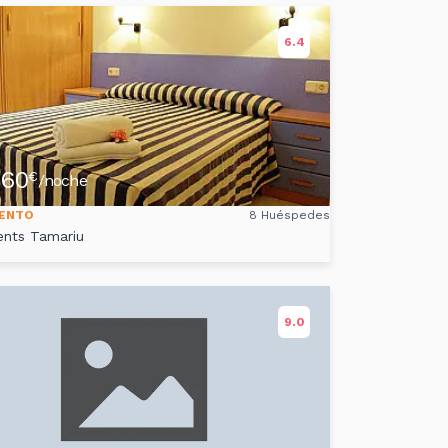
6.4
60
€
/noche
ENTO
8 Huéspedes
nts Tamariu
9.0