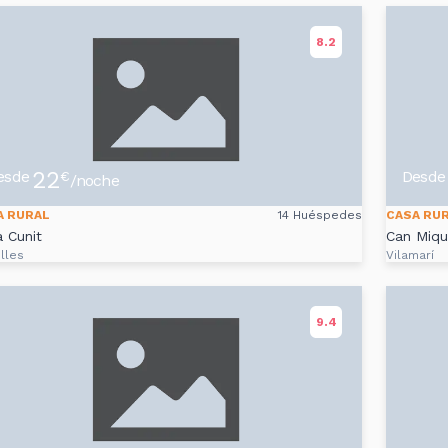
8.2
22
esde
Desde
€
/noche
A RURAL
14 Huéspedes
CASA RU
a Cunit
Can Miqu
lles
Vilamarí
9.4