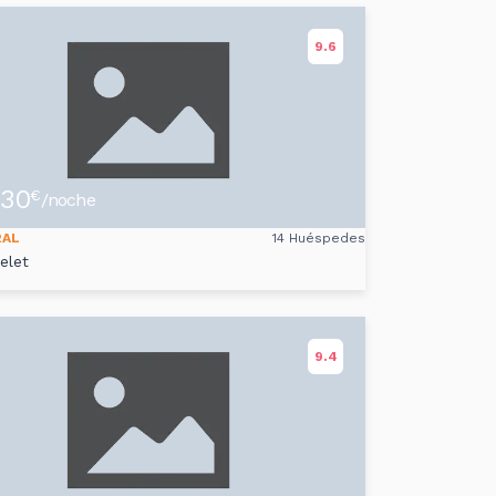
9.6
30
€
/noche
RAL
14 Huéspedes
elet
9.4