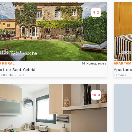
9.2
125
esde
Desde
€
/noche
A RURAL
14 Huéspedes
APARTAM
ort de Sant Cebrià
Apartame
ella de Fluvià
Tamariu
10.0