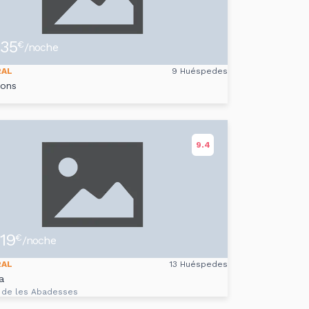
35
€
/noche
RAL
9 Huéspedes
cons
9.4
19
€
/noche
RAL
13 Huéspedes
a
 de les Abadesses