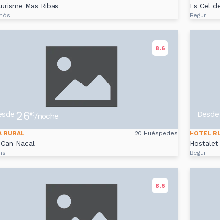
urisme Mas Ribas
Es Cel d
mós
Begur
8.6
26
esde
Desde
€
/noche
A RURAL
20 Huéspedes
HOTEL R
 Can Nadal
Hostalet
ns
Begur
8.6