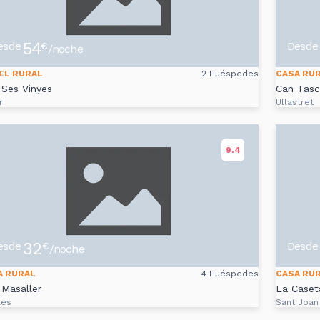
54
esde
Desde
€
/noche
EL RURAL
2 Huéspedes
CASA RU
Ses Vinyes
Can Tas
r
Ullastret
9.4
32
esde
Desde
€
/noche
A RURAL
4 Huéspedes
CASA RU
Masaller
La Caset
les
Sant Joan