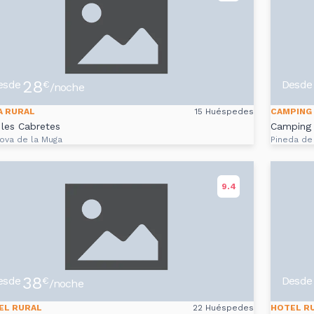
28
esde
Desde
€
/noche
A RURAL
15 Huéspedes
CAMPING
les Cabretes
Camping
nova de la Muga
Pineda de
9.4
38
esde
Desde
€
/noche
EL RURAL
22 Huéspedes
HOTEL R