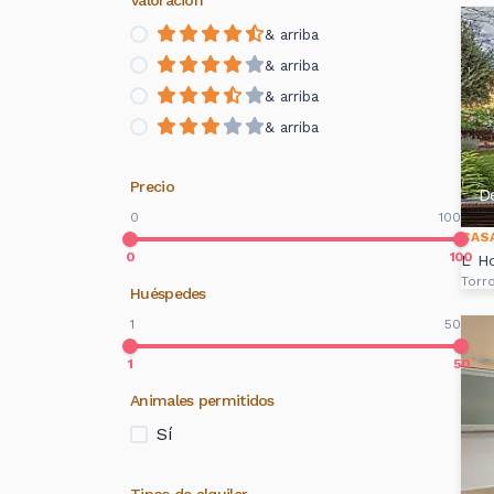
Valoración
& arriba
& arriba
& arriba
& arriba
Precio
D
0
100
CAS
0
100
L' H
Torro
Huéspedes
1
50
1
50
Animales permitidos
Sí