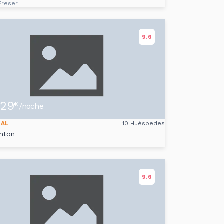
Freser
9.6
29
€
/noche
RAL
10 Huéspedes
Anton
9.6