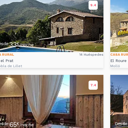
9.4
33
esde
Desde
€
/noche
A RURAL
14 Huéspedes
CASA RU
el Prat
El Roure
bla de Lillet
Molló
7.4
65
esde
Desde
€
/noche