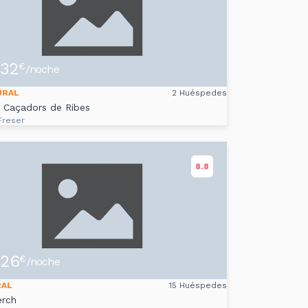
32
€
/noche
URAL
2 Huéspedes
s Caçadors de Ribes
Freser
8.8
26
€
/noche
RAL
15 Huéspedes
erch