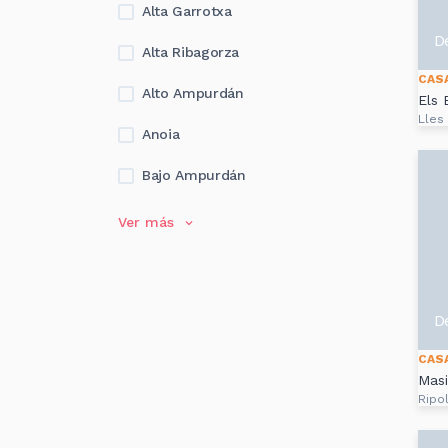
Alta Garrotxa
D
Alta Ribagorza
CAS
Alto Ampurdán
Els 
Lles
Anoia
Bajo Ampurdán
Ver más
D
CAS
Masi
Ripol