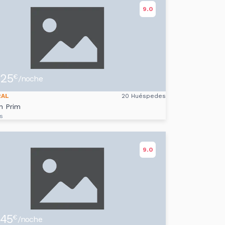
9.0
25
€
/noche
RAL
20 Huéspedes
n Prim
s
9.0
45
€
/noche