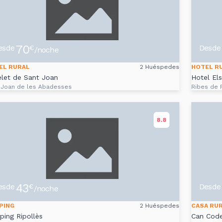
70
esde
Desde
€
/noche
EL RURAL
2 Huéspedes
HOTEL R
let de Sant Joan
Hotel El
 Joan de les Abadesses
Ribes de 
8.8
43
esde
Desde
€
/noche
PING
2 Huéspedes
CASA RU
ing Ripollès
Can Cod