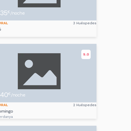
35
€
/noche
URAL
3 Huéspedes
ó
9.0
40
€
/noche
URAL
2 Huéspedes
omingo
erdanya