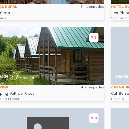
EL RURAL
11 Huéspedes
HOTEL R
Serra
Les Plan
ines
Sant Joan
7.8
25
esde
Desde
€
/noche
PING
4 Huéspedes
CASA RU
ing Vall de Ribes
Cal Serra
s de Freser
Bóixols
9.0