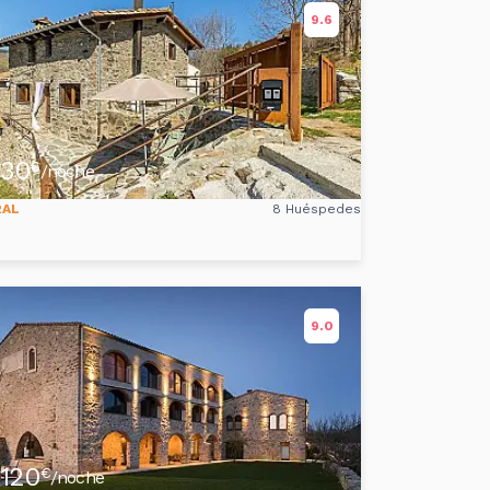
9.6
30
€
/noche
RAL
8 Huéspedes
9.0
120
€
/noche