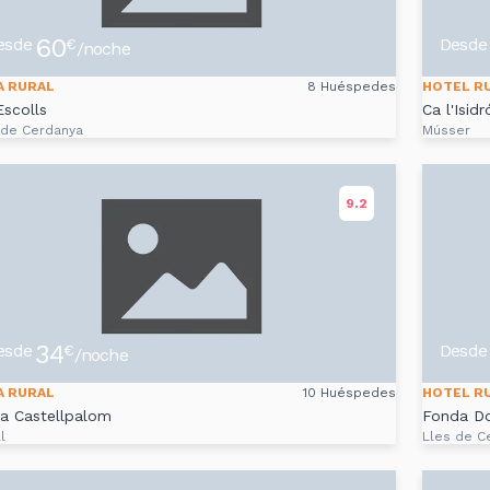
60
esde
Desde
€
/noche
A RURAL
8 Huéspedes
HOTEL R
Escolls
Ca l'Isidr
 de Cerdanya
Músser
9.2
34
esde
Desde
€
/noche
A RURAL
10 Huéspedes
HOTEL R
a Castellpalom
Fonda D
l
Lles de C