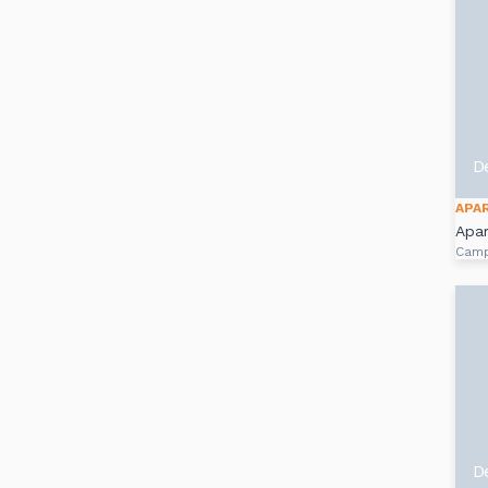
D
APA
Apar
Camp
D