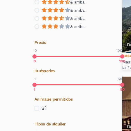
& arriba
& arriba
& arriba
& arriba
Precio
D
0
100
CAS
0
100
Mas 
La Po
Huéspedes
1
50
1
50
Animales permitidos
Sí
Tipos de alquiler
D