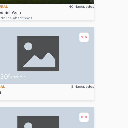
URAL
40 Huéspedes
es del Grau
 de les Abadesses
9.6
30
€
/noche
RAL
8 Huéspedes
t
8.8