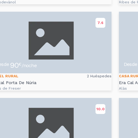
devànol
Ribes de 
7.6
90
esde
Desde
€
/noche
EL RURAL
2 Huéspedes
CASA RU
al Porta De Núria
Era Cal 
s de Freser
Alàs
10.0