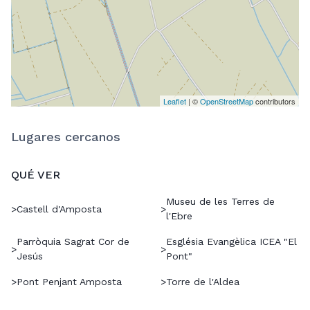
Leaflet
| ©
OpenStreetMap
contributors
Lugares cercanos
QUÉ VER
Museu de les Terres de
>
Castell d'Amposta
>
l'Ebre
Parròquia Sagrat Cor de
Església Evangèlica ICEA "El
>
>
Jesús
Pont"
>
Pont Penjant Amposta
>
Torre de l'Aldea