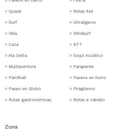
> Paseos en barco
> Pesca
> Quads
> Rutas 4x4
> Surf
> Ultraligeros
> Vela
> Windsurf
> Caza
> BTT
> Ala Delta
> Esquí Acuático
> Multiaventura
> Parapente
> Paintball
> Paseos en burro
> Paseo en Globo
> Piragüismo
> Rutas gastronómicas
> Rutas a caballo
Zona