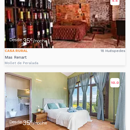
9.6
35
Desde
€
/noche
CASA RURAL
18 Huéspedes
Mas Renart
Mollet de Peralada
10.0
35
Desde
€
/noche