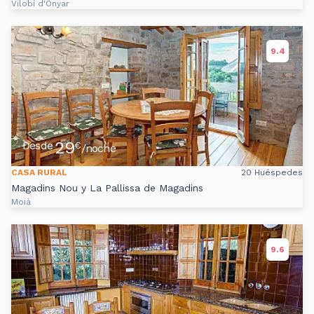
Vilobí d'Onyar
9.4
29
Desde
€
/noche
CASA RURAL
20 Huéspedes
Magadins Nou y La Pallissa de Magadins
Moià
9.6