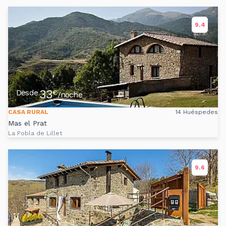
9.4
33
Desde
€
/noche
CASA RURAL
14 Huéspedes
Mas el Prat
La Pobla de Lillet
9.6