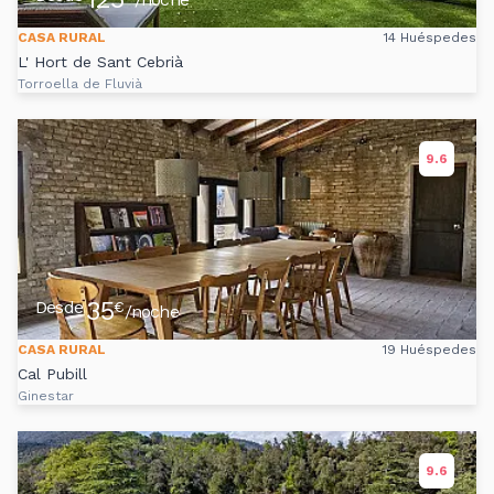
CASA RURAL
14 Huéspedes
L' Hort de Sant Cebrià
Torroella de Fluvià
9.6
35
Desde
€
/noche
CASA RURAL
19 Huéspedes
Cal Pubill
Ginestar
9.6