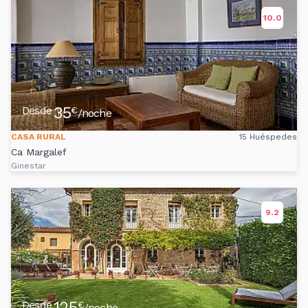
10.0
35
Desde
€
/noche
CASA RURAL
15 Huéspedes
Ca Margalef
Ginestar
9.2
125
Desde
€
/noche