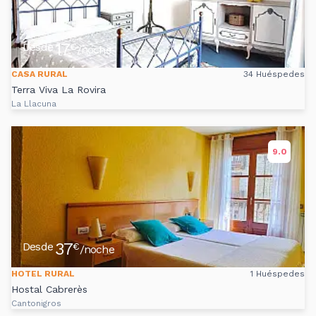
17
Desde
€
/noche
CASA RURAL
34 Huéspedes
Terra Viva La Rovira
La Llacuna
9.0
37
Desde
€
/noche
HOTEL RURAL
1 Huéspedes
Hostal Cabrerès
Cantonigros