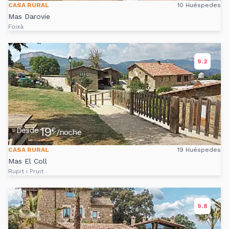
CASA RURAL
10 Huéspedes
Mas Darovie
Foixà
9.2
19
Desde
€
/noche
CASA RURAL
19 Huéspedes
Mas El Coll
Rupit i Pruit
9.8