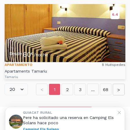
6.4
60
Desde
€
/noche
APARTAMENTO
8 Huéspedes
Apartaments Tamariu
Tamariu
<
1
2
3
...
68
>
Añadir alojamiento rural
GUIACAT RURAL
Pere ha solicitado una reserva en Camping Els
Solans hace poco
Aviso legal
|
Contacto
Camping Els Solans