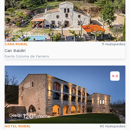
28
Desde
€
/noche
CASA RURAL
11 Huéspedes
Can Baldiri
Santa Coloma de Farners
9.0
120
Desde
€
/noche
HOTEL RURAL
40 Huéspedes