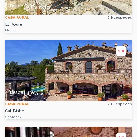
30
Desde
€
/noche
CASA RURAL
8 Huéspedes
El Roure
Molló
9.8
50
Desde
€
/noche
CASA RURAL
7 Huéspedes
Cal Bisbe
Capmany