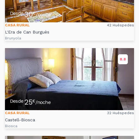
30
Desde
€
/noche
CASA RURAL
42 Huéspedes
L'Era de Can Burguès
Brunyola
8.8
25
Desde
€
/noche
CASA RURAL
32 Huéspedes
Castell-Biosca
Biosca