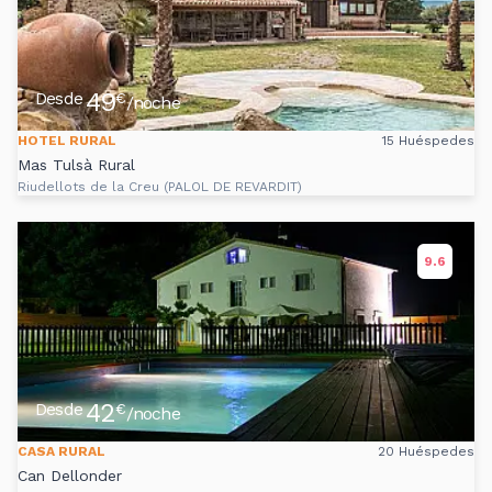
49
Desde
€
/noche
HOTEL RURAL
15 Huéspedes
Mas Tulsà Rural
Riudellots de la Creu (PALOL DE REVARDIT)
9.6
42
Desde
€
/noche
CASA RURAL
20 Huéspedes
Can Dellonder