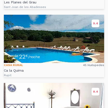
Les Planes del Grau
Sant Joan de les Abadesses
9.4
22
Desde
€
/noche
CASA RURAL
45 Huéspedes
Ca la Quima
Rupit
8.4