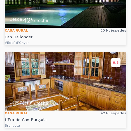
42
Desde
€
/noche
CASA RURAL
20 Huéspedes
Can Dellonder
Vilobí d'Onyar
9.6
30
Desde
€
/noche
CASA RURAL
42 Huéspedes
L'Era de Can Burguès
Brunyola