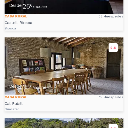
25
Desde
€
/noche
CASA RURAL
32 Huéspedes
Castell-Biosca
Biosca
9.6
35
Desde
€
/noche
CASA RURAL
19 Huéspedes
Cal Pubill
Ginestar