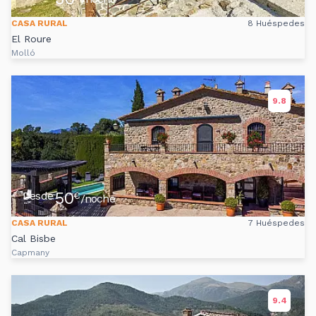
CASA RURAL
8 Huéspedes
El Roure
Molló
9.8
50
Desde
€
/noche
CASA RURAL
7 Huéspedes
Cal Bisbe
Capmany
9.4