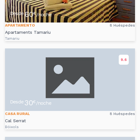
60
Desde
€
/noche
APARTAMENTO
8 Huéspedes
Apartaments Tamariu
Tamariu
9.6
30
Desde
€
/noche
CASA RURAL
8 Huéspedes
Cal Serrat
Bóixols