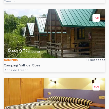
Tamariu
7.8
25
Desde
€
/noche
CAMPING
4 Huéspedes
Camping Vall de Ribes
Ribes de Freser
6.4