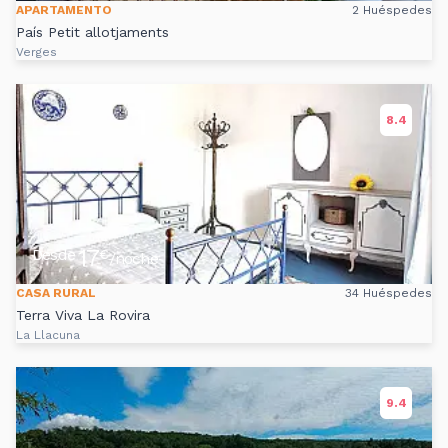
APARTAMENTO
2 Huéspedes
País Petit allotjaments
Verges
8.4
17
Desde
€
/noche
CASA RURAL
34 Huéspedes
Terra Viva La Rovira
La Llacuna
9.4