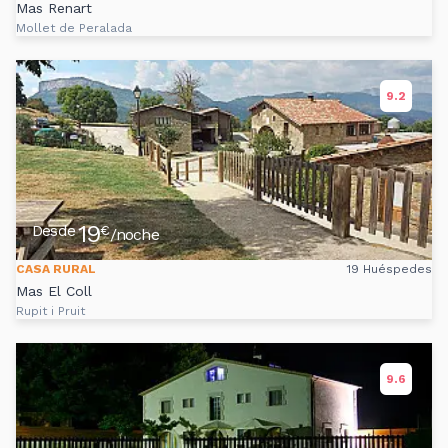
Mas Renart
Mollet de Peralada
9.2
19
Desde
€
/noche
CASA RURAL
19 Huéspedes
Mas El Coll
Rupit i Pruit
9.6