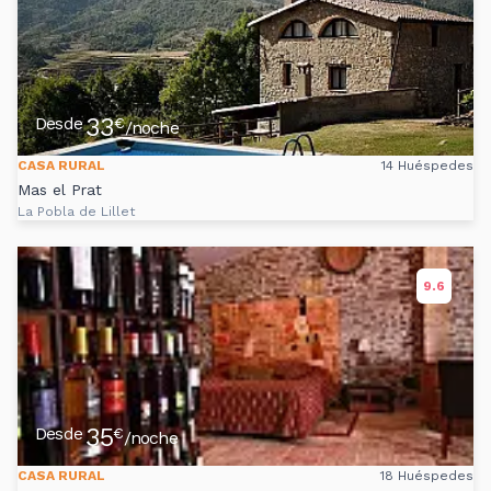
33
Desde
€
/noche
CASA RURAL
14 Huéspedes
Mas el Prat
La Pobla de Lillet
9.6
35
Desde
€
/noche
CASA RURAL
18 Huéspedes