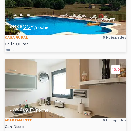
22
Desde
€
/noche
CASA RURAL
45 Huéspedes
Ca la Quima
Rupit
10.0
60
Desde
€
/noche
APARTAMENTO
6 Huéspedes
Can Nisso