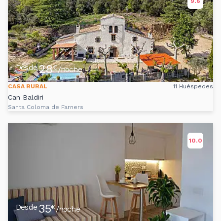
9.6
28
Desde
€
/noche
CASA RURAL
11 Huéspedes
Can Baldiri
Santa Coloma de Farners
10.0
35
Desde
€
/noche