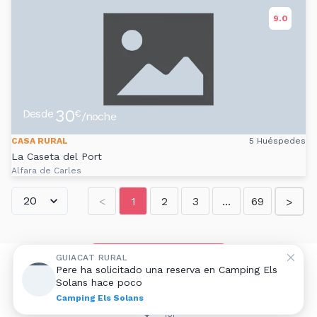
9.0
30
Desde
€
/noche
CASA RURAL
5 Huéspedes
La Caseta del Port
Alfara de Carles
<
1
2
3
...
69
>
Añadir alojamiento rural
GUIACAT RURAL
Pere ha solicitado una reserva en Camping Els
Solans hace poco
Aviso legal
|
Contacto
Camping Els Solans