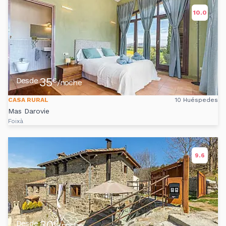
10.0
35
Desde
€
/noche
CASA RURAL
10 Huéspedes
Mas Darovie
Foixà
9.6
30
Desde
€
/noche