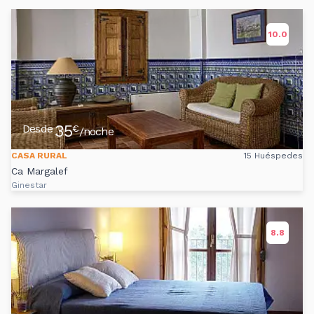
10.0
35
Desde
€
/noche
CASA RURAL
15 Huéspedes
Ca Margalef
Ginestar
8.8