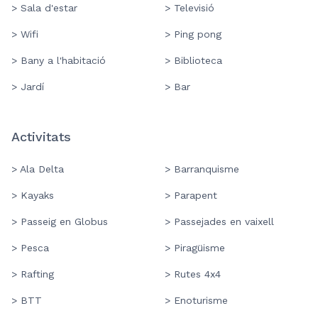
> Sala d'estar
> Televisió
> Wifi
> Ping pong
> Bany a l'habitació
> Biblioteca
> Jardí
> Bar
Activitats
> Ala Delta
> Barranquisme
> Kayaks
> Parapent
> Passeig en Globus
> Passejades en vaixell
> Pesca
> Piragüisme
> Rafting
> Rutes 4x4
> BTT
> Enoturisme