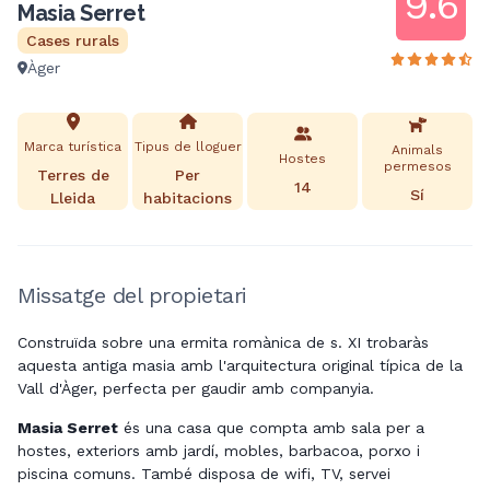
9.6
Masia Serret
Cases rurals
Àger
Marca turística
Tipus de lloguer
Animals
Hostes
permesos
Terres de
Per
14
Sí
Lleida
habitacions
Missatge del propietari
Construïda sobre una ermita romànica de s. XI trobaràs
aquesta antiga masia amb l'arquitectura original típica de la
Vall d'Àger, perfecta per gaudir amb companyia.
Masia Serret
és una casa que compta amb sala per a
hostes, exteriors amb jardí, mobles, barbacoa, porxo i
piscina comuns. També disposa de wifi, TV, servei