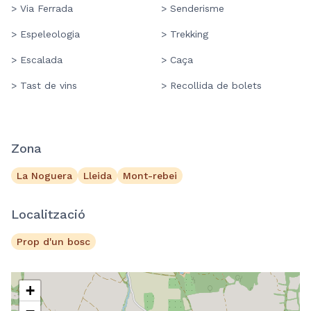
> Via Ferrada
> Senderisme
> Espeleologia
> Trekking
> Escalada
> Caça
> Tast de vins
> Recollida de bolets
Zona
La Noguera
Lleida
Mont-rebei
Localització
Prop d'un bosc
+