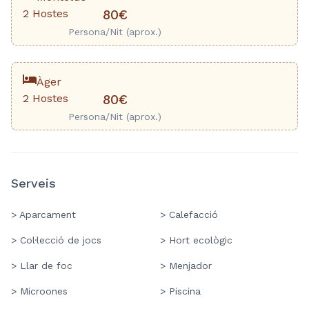
2 Hostes
80€
Persona/Nit (aprox.)
Àger
2 Hostes
80€
Persona/Nit (aprox.)
Serveis
> Aparcament
> Calefacció
> Col·lecció de jocs
> Hort ecològic
> Llar de foc
> Menjador
> Microones
> Piscina