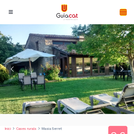
Inici
Cases rurals
Masia Serret