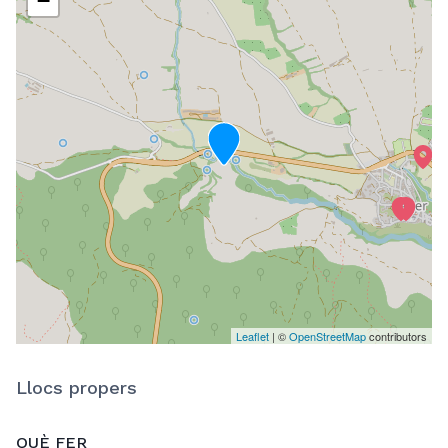
−
Leaflet
| ©
OpenStreetMap
contributors
Llocs propers
QUÈ FER