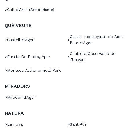
>
Coll d'Ares (Senderisme)
QUÈ VEURE
Castell i col·legiata de Sant
>
Castell d'Àger
>
Pere d'Àger
Centre d’Observació de
>
Ermita De Pedra, Ager
>
l’Univers
>
Montsec Astronomical Park
MIRADORS
>
Mirador d'Ager
NATURA
>
La nova
>
Sant Alís