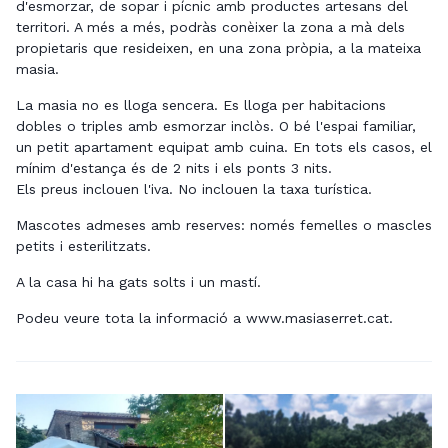
d'esmorzar, de sopar i pícnic amb productes artesans del
territori. A més a més, podràs conèixer la zona a mà dels
propietaris que resideixen, en una zona pròpia, a la mateixa
masia.
La masia no es lloga sencera. Es lloga per habitacions
dobles o triples amb esmorzar inclòs. O bé l'espai familiar,
un petit apartament equipat amb cuina. En tots els casos, el
mínim d'estança és de 2 nits i els ponts 3 nits.
Els preus inclouen l'iva. No inclouen la taxa turística.
Mascotes admeses amb reserves: només femelles o mascles
petits i esterilitzats.
A la casa hi ha gats solts i un mastí.
Podeu veure tota la informació a
www.masiaserret.cat
.