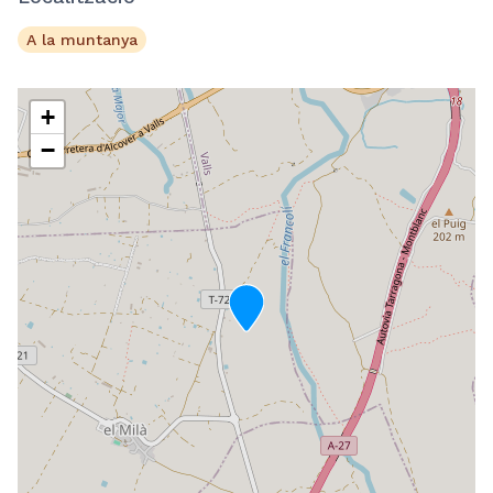
A la muntanya
+
−