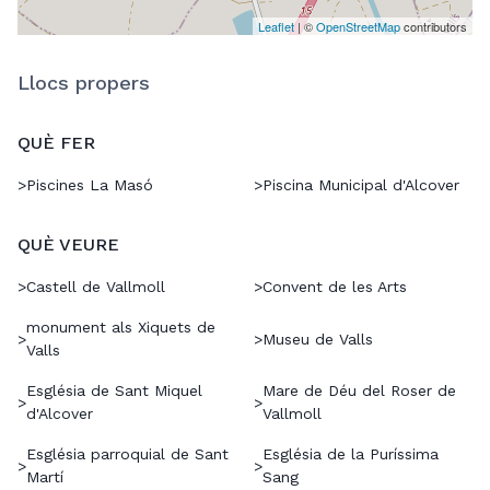
Leaflet
| ©
OpenStreetMap
contributors
Llocs propers
QUÈ FER
>
Piscines La Masó
>
Piscina Municipal d'Alcover
QUÈ VEURE
>
Castell de Vallmoll
>
Convent de les Arts
monument als Xiquets de
>
>
Museu de Valls
Valls
Església de Sant Miquel
Mare de Déu del Roser de
>
>
d'Alcover
Vallmoll
Església parroquial de Sant
Església de la Puríssima
>
>
Martí
Sang