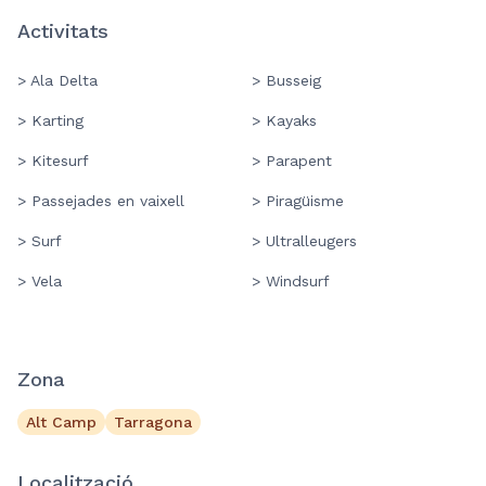
Activitats
> Ala Delta
> Busseig
> Karting
> Kayaks
> Kitesurf
> Parapent
> Passejades en vaixell
> Piragüisme
> Surf
> Ultralleugers
> Vela
> Windsurf
Zona
Alt Camp
Tarragona
Localització