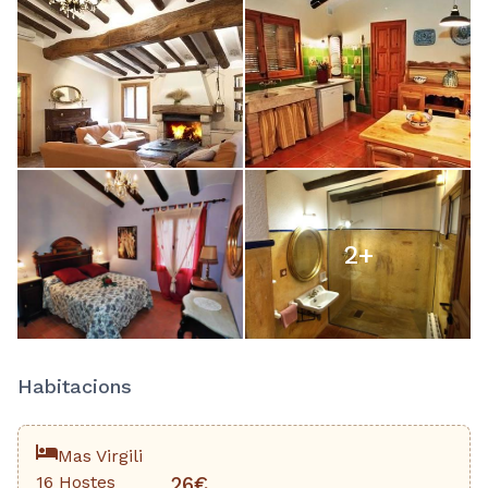
2
+
Habitacions
Mas Virgili
16 Hostes
26€