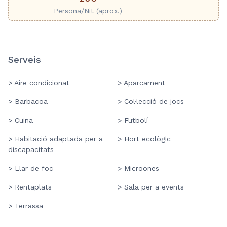
Persona/Nit (aprox.)
Serveis
> Aire condicionat
> Aparcament
> Barbacoa
> Col·lecció de jocs
> Cuina
> Futbolí
> Habitació adaptada per a
> Hort ecològic
discapacitats
> Llar de foc
> Microones
> Rentaplats
> Sala per a events
> Terrassa