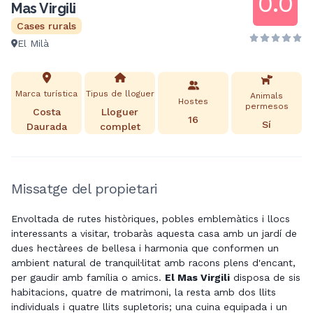
0.0
Mas Virgili
Cases rurals
El Milà
Marca turística
Tipus de lloguer
Animals
Hostes
permesos
Costa
Lloguer
16
Sí
Daurada
complet
Missatge del propietari
Envoltada de rutes històriques, pobles emblemàtics i llocs
interessants a visitar, trobaràs aquesta casa amb un jardí de
dues hectàrees de bellesa i harmonia que conformen un
ambient natural de tranquil·litat amb racons plens d'encant,
per gaudir amb família o amics.
El Mas Virgili
disposa de sis
habitacions, quatre de matrimoni, la resta amb dos llits
individuals i quatre llits supletoris; una cuina equipada i un