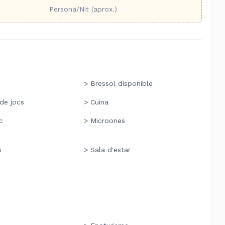
Persona/Nit (aprox.)
> Bressol disponible
 de jocs
> Cuina
c
> Microones
s
> Sala d'estar