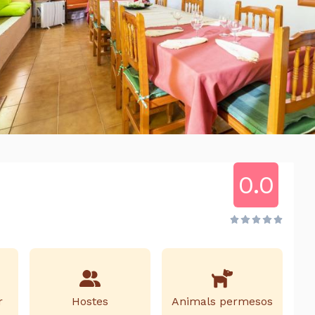
0.0
r
Hostes
Animals permesos