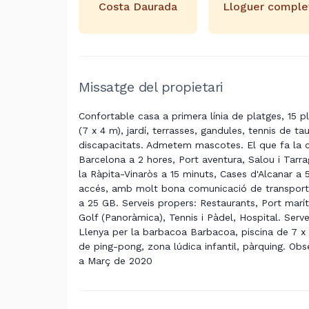
Costa Daurada
Lloguer comple
Missatge del propietari
Confortable casa a primera línia de platges, 15 p
(7 x 4 m), jardí, terrasses, gandules, tennis de t
discapacitats. Admetem mascotes. El que fa la c
Barcelona a 2 hores, Port aventura, Salou i Tarr
la Ràpita-Vinaròs a 15 minuts, Cases d'Alcanar a 5
accés, amb molt bona comunicació de transport pú
a 25 GB. Serveis propers: Restaurants, Port marí
Golf (Panoràmica), Tennis i Pàdel, Hospital. Serve
Llenya per la barbacoa Barbacoa, piscina de 7 x 
de ping-pong, zona lúdica infantil, pàrquing. Ob
a Març de 2020