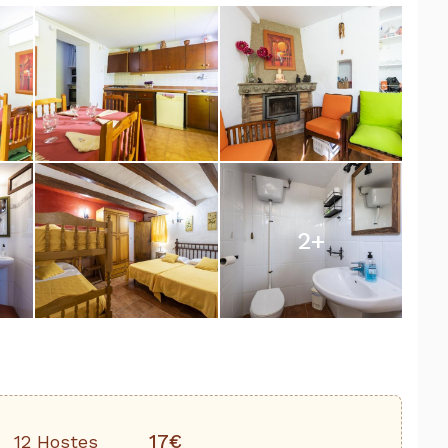
2
+
17€
12 Hostes