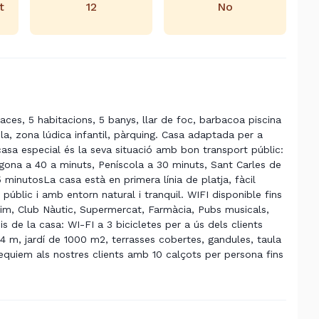
t
12
No
laces, 5 habitacions, 5 banys, llar de foc, barbacoa piscina
aula, zona lúdica infantil, pàrquing. Casa adaptada per a
asa especial és la seva situació amb bon transport públic:
agona a 40 a minuts, Peníscola a 30 minuts, Sant Carles de
 minutosLa casa està en primera línia de platja, fàcil
blic i amb entorn natural i tranquil. WIFI disponible fins
tim, Club Nàutic, Supermercat, Farmàcia, Pubs musicals,
is de la casa: WI-FI a 3 bicicletes per a ús dels clients
4 m, jardí de 1000 m2, terrasses cobertes, gandules, taula
sequiem als nostres clients amb 10 calçots per persona fins