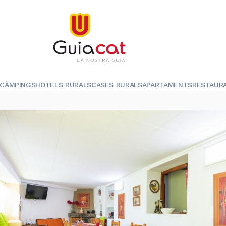
CÀMPINGS
HOTELS RURALS
CASES RURALS
APARTAMENTS
RESTAUR