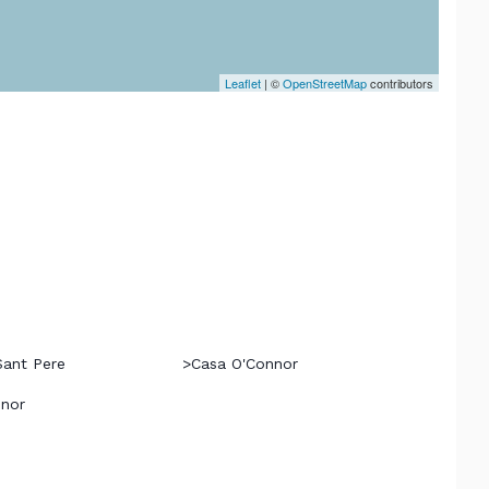
Leaflet
| ©
OpenStreetMap
contributors
Sant Pere
>
Casa O'Connor
nnor