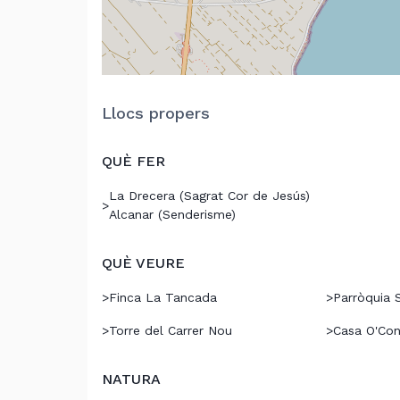
Llocs propers
QUÈ FER
La Drecera (Sagrat Cor de Jesús)
>
Alcanar (Senderisme)
QUÈ VEURE
>
Finca La Tancada
>
Parròquia 
>
Torre del Carrer Nou
>
Casa O'Co
NATURA