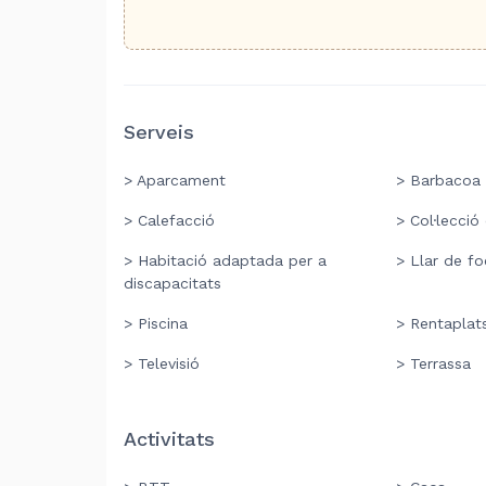
Serveis
> Aparcament
> Barbacoa
> Calefacció
> Col·lecció
> Habitació adaptada per a
> Llar de fo
discapacitats
> Piscina
> Rentaplat
> Televisió
> Terrassa
Activitats