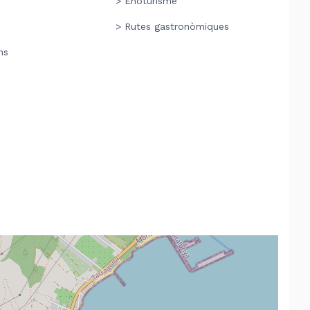
> Enoturisme
> Rutes gastronòmiques
ns