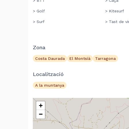
> BTT
> Caça
> Golf
> Kitesurf
> Surf
> Tast de vi
Zona
Costa Daurada
El Montsià
Tarragona
Localització
A la muntanya
+
−