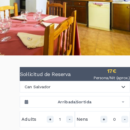
17€
Sol·licitud de Reserva
Persona/Nit (aprox.)
Can Salvador
Arribada
Sortida
Adults
Nens
1
0
+
-
+
-