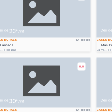
23
es de
Des d
€
/nit
ES RURALS
10 Hostes
CASES R
 Famada
El Mas P
ll d'en Bas
La Vall de
8.8
30
es de
Des d
€
/nit
ES RURALS
10 Hostes
CASES R