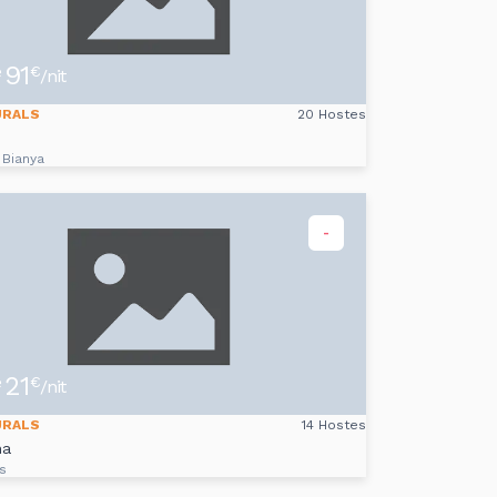
91
e
€
/nit
URALS
20 Hostes
 Bianya
-
21
e
€
/nit
URALS
14 Hostes
na
s