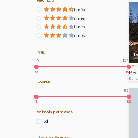
Valoració
i més
i més
i més
i més
Preu
D
0
100
HOT
0
100
Les 
Sant
Hostes
1
50
1
50
Animals permesos
Sí