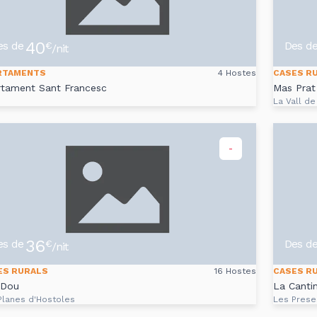
40
es de
Des d
€
/nit
RTAMENTS
4 Hostes
CASES R
rtament Sant Francesc
Mas Prat
La Vall de
-
36
es de
Des d
€
/nit
ES RURALS
16 Hostes
CASES R
 Dou
La Canti
Planes d'Hostoles
Les Prese