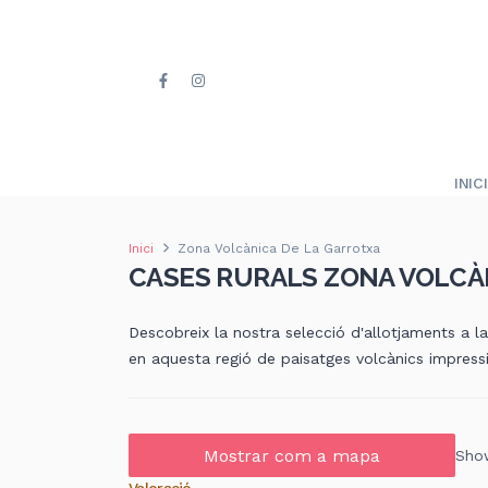
INICI
Inici
Zona Volcànica De La Garrotxa
CASES RURALS ZONA VOLCÀ
Descobreix la nostra selecció d'allotjaments a l
en aquesta regió de paisatges volcànics impress
Mostrar com a mapa
Show