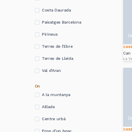
Costa Daurada
Paisatges Barcelona
Pirineus
D
Terres de l'Ebre
CAS
Can
Terres de Lleida
La Va
Val d'Aran
On
A la muntanya
Aïllada
D
Centre urbà
CAS
Prop d'un bosc