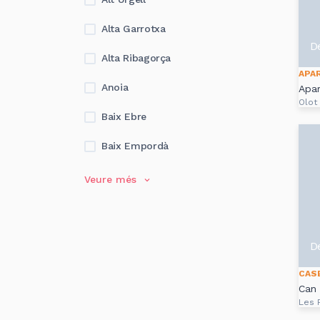
Alta Garrotxa
D
Alta Ribagorça
APA
Anoia
Apa
Olot
Baix Ebre
Baix Empordà
Veure més
D
CAS
Can
Les 