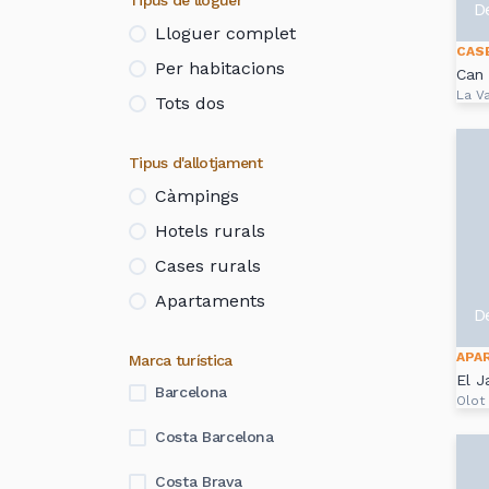
Tipus de lloguer
D
Lloguer complet
CAS
Per habitacions
Can
La Va
Tots dos
Tipus d'allotjament
Càmpings
Hotels rurals
Cases rurals
Apartaments
D
APA
Marca turística
El J
Barcelona
Olot
Costa Barcelona
Costa Brava