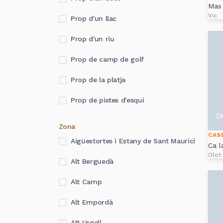
Mas 
Vic
Prop d'un llac
Prop d'un riu
Prop de camp de golf
Prop de la platja
Prop de pistes d'esquí
D
Zona
CAS
Aigüestortes i Estany de Sant Maurici
Ca l
Olot
Alt Berguedà
Alt Camp
Alt Empordà
Alt Urgell