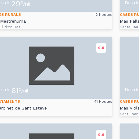
29
es de
Des d
€
/nit
ES RURALS
12 Hostes
CASES R
 Mestrehuma
Mas Pall
ll d'en Bas
Santa Pau
9.8
61
es de
Des d
€
/nit
RTAMENTS
41 Hostes
CASES R
ardinet de Sant Esteve
Mas Viole
Sant Joan
9.6