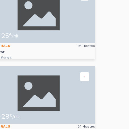
25
e
€
/nit
URALS
16 Hostes
rat
 Bianya
-
29
e
€
/nit
URALS
24 Hostes