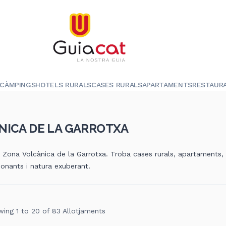
CÀMPINGS
HOTELS RURALS
CASES RURALS
APARTAMENTS
RESTAUR
NICA DE LA GARROTXA
a Zona Volcànica de la Garrotxa. Troba cases rurals, apartaments,
ionants i natura exuberant.
ing 1 to 20 of 83 Allotjaments