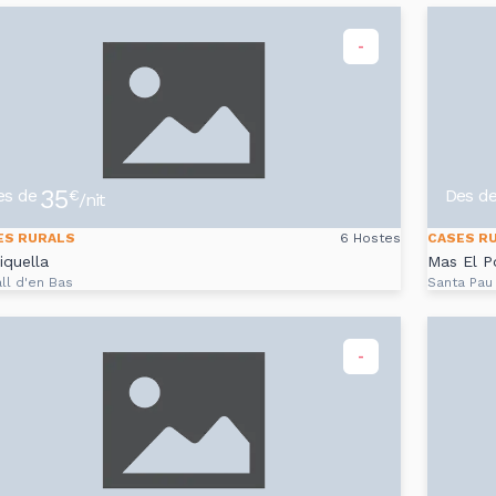
-
35
es de
Des d
€
/nit
ES RURALS
6 Hostes
CASES R
iquella
Mas El P
ll d'en Bas
Santa Pau
-