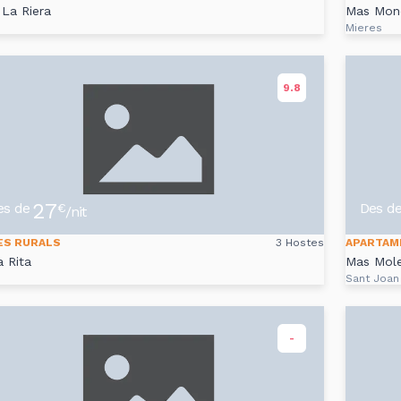
La Riera
Mas Mone
Mieres
9.8
27
es de
Des d
€
/nit
ES RURALS
3 Hostes
APARTAM
a Rita
Mas Mole
Sant Joan
-