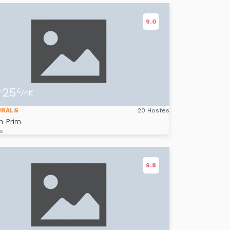
9.0
25
e
€
/nit
URALS
20 Hostes
n Prim
s
9.8