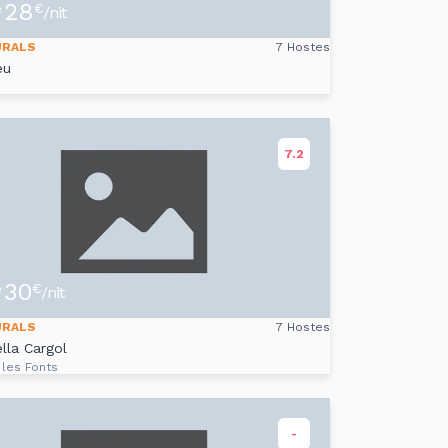
28
e
€
/nit
URALS
7 Hostes
eu
7.2
30
e
€
/nit
URALS
7 Hostes
lla Cargol
 les Fonts
-