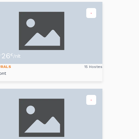
-
26
e
€
/nit
URALS
15 Hostes
ont
-