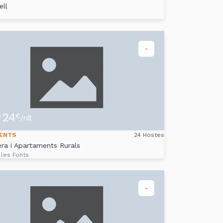
ll
-
24
e
€
/nit
ENTS
24 Hostes
ra i Apartaments Rurals
 les Fonts
-