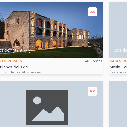
9.0
120
es de
Des d
€
/nit
ELS RURALS
40 Hostes
CASES R
Planes del Grau
Masia Ca
 Joan de les Abadesses
Les Prese
9.0