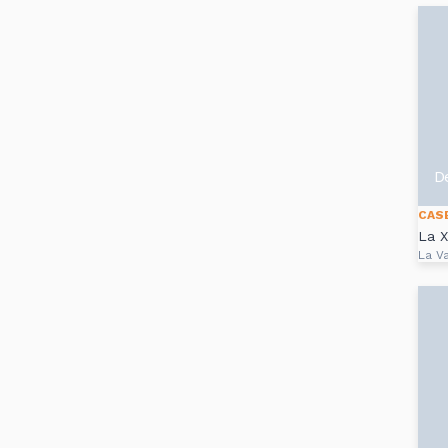
D
CAS
La X
La Va