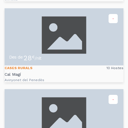
-
28
Des de
€
/nit
CASES RURALS
10 Hostes
Cal Magí
Avinyonet del Penedès
-