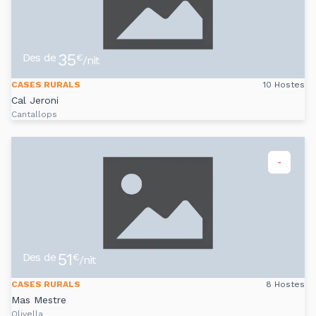
35
Des de
€
/nit
CASES RURALS
10 Hostes
Cal Jeroni
Cantallops
-
51
Des de
€
/nit
CASES RURALS
8 Hostes
Mas Mestre
Olivella