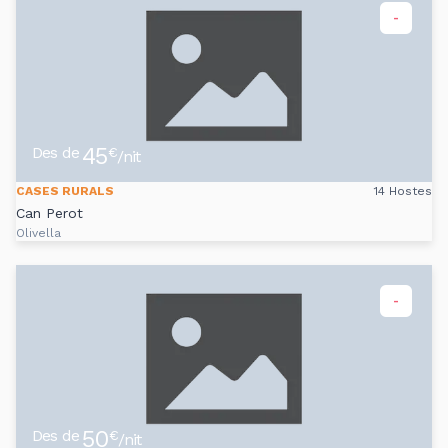
-
45
Des de
€
/nit
CASES RURALS
14 Hostes
Can Perot
Olivella
-
50
Des de
€
/nit