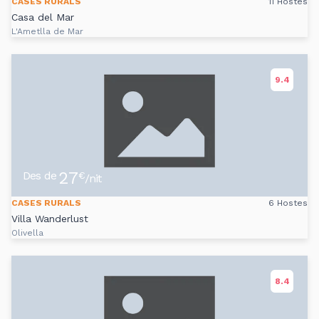
CASES RURALS
11 Hostes
Casa del Mar
L'Ametlla de Mar
9.4
27
Des de
€
/nit
CASES RURALS
6 Hostes
Villa Wanderlust
Olivella
8.4