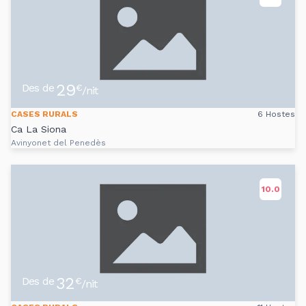
29
Des de
€
/nit
CASES RURALS
6 Hostes
Ca La Siona
Avinyonet del Penedès
10.0
32
Des de
€
/nit