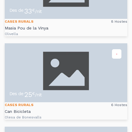
33
Des de
€
/nit
CASES RURALS
8 Hostes
Masia Pou de la Vinya
Olivella
-
25
Des de
€
/nit
CASES RURALS
6 Hostes
Can Bicicleta
Olesa de Bonesvalls