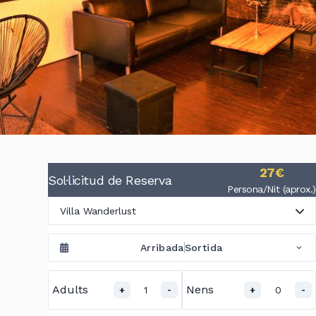
27€
Sol·licitud de Reserva
Persona/Nit (aprox.)
Villa Wanderlust
Arribada
Sortida
Adults
Nens
1
0
+
-
+
-