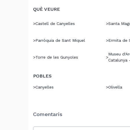
QUÈ VEURE
>
Castell de Canyelles
>
Santa Magd
>
Parròquia de Sant Miquel
>
Ermita de 
Museu d'Ar
>
Torre de les Gunyoles
>
Catalunya 
POBLES
>
Canyelles
>
Olivella
Comentaris