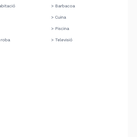
abitació
> Barbacoa
ó
> Cuina
> Piscina
 roba
> Televisió