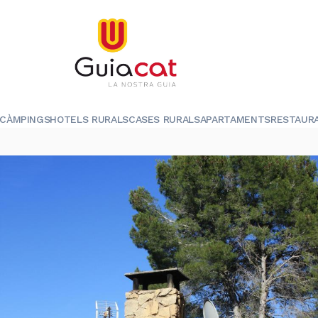
CÀMPINGS
HOTELS RURALS
CASES RURALS
APARTAMENTS
RESTAUR