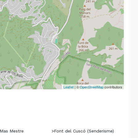
Leaflet
| ©
OpenStreetMap
contributors
 Mas Mestre
>
Font del Cuscó (Senderisme)