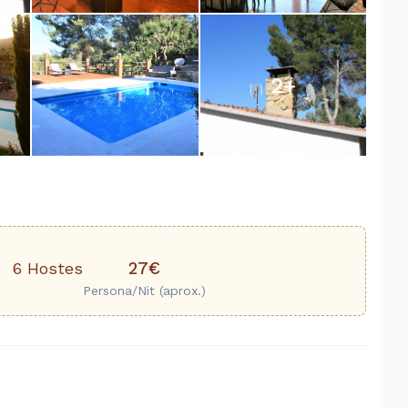
2
+
27€
6 Hostes
Persona/Nit (aprox.)