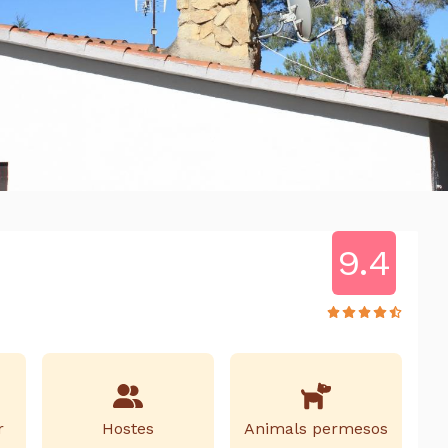
9.4
r
Hostes
Animals permesos