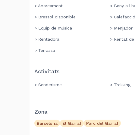
> Aparcament
> Bany a l'h
> Bressol disponible
> Calefacci
> Equip de música
> Menjador
> Rentadora
> Rentat de
> Terrassa
Activitats
> Senderisme
> Trekking
Zona
Barcelona
El Garraf
Parc del Garraf