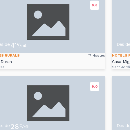
9.6
41
es de
Des d
€
/nit
ES RURALS
17 Hostes
HOTELS 
 Duran
Casa Mig
era
Sant Jord
9.0
28
es de
Des d
€
/nit