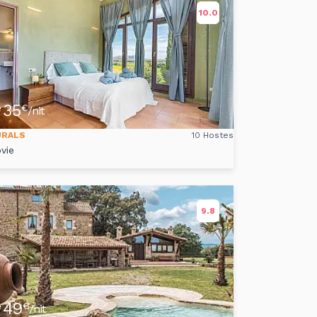
10.0
35
e
€
/nit
URALS
10 Hostes
vie
9.8
49
e
€
/nit