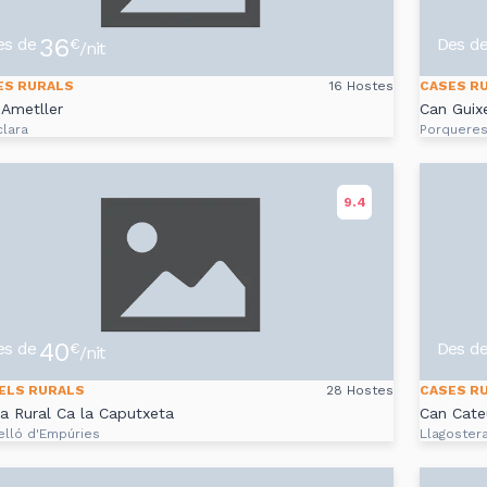
36
es de
Des d
€
/nit
ES RURALS
16 Hostes
CASES R
Ametller
Can Guix
clara
Porquere
9.4
40
es de
Des d
€
/nit
ELS RURALS
28 Hostes
CASES R
a Rural Ca la Caputxeta
Can Cate
elló d'Empúries
Llagoster