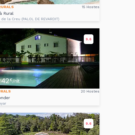
RURALS
15 Hostes
à Rural
s de la Creu (PALOL DE REVARDIT)
9.6
42
e
€
/nit
URALS
20 Hostes
onder
nyar
9.6