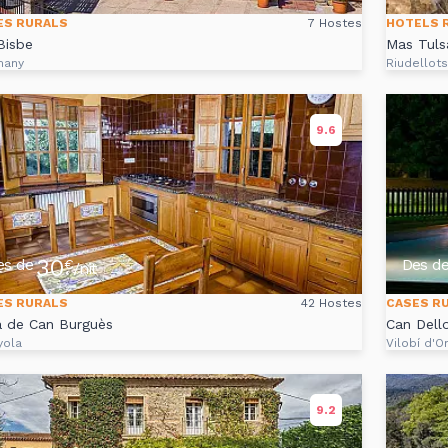
ES RURALS
7 Hostes
HOTELS 
Bisbe
Mas Tuls
many
Riudellot
9.6
30
es de
Des d
€
/nit
ES RURALS
42 Hostes
CASES R
a de Can Burguès
Can Dell
yola
Vilobí d'O
9.2