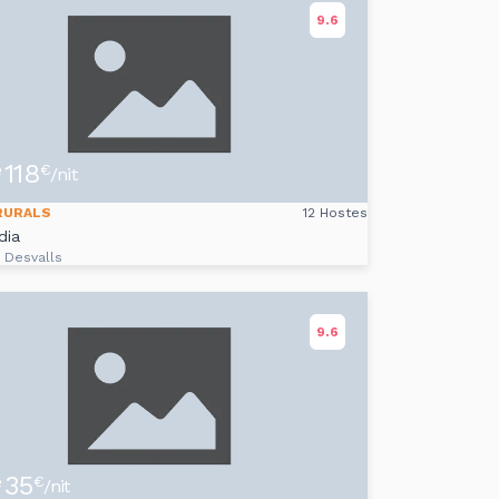
9.6
118
e
€
/nit
RURALS
12 Hostes
dia
i Desvalls
9.6
35
e
€
/nit