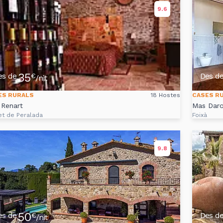
9.6
35
es de
Des d
€
/nit
ES RURALS
18 Hostes
CASES R
 Renart
Mas Daro
et de Peralada
Foixà
9.8
50
es de
Des d
€
/nit