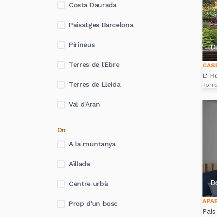
Costa Daurada
Paisatges Barcelona
Pirineus
D
Terres de l'Ebre
CAS
L' H
Terres de Lleida
Torro
Val d'Aran
On
A la muntanya
Aïllada
D
Centre urbà
APA
Prop d'un bosc
País