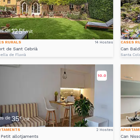
125
es de
Des d
€
/nit
ES RURALS
14 Hostes
CASES R
ort de Sant Cebrià
Can Baldi
ella de Fluvià
Santa Col
10.0
35
es de
Des d
€
/nit
RTAMENTS
2 Hostes
APARTAM
 Petit allotjaments
Can Niss