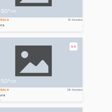
50
e
€
/nit
URALS
15 Hostes
era
s
9.6
50
e
€
/nit
URALS
28 Hostes
ura
a