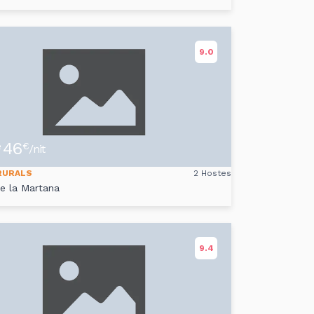
9.0
46
e
€
/nit
RURALS
2 Hostes
de la Martana
9.4