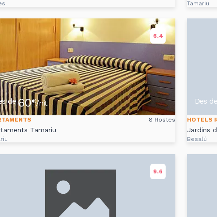
es
Tamariu
6.4
60
es de
Des d
€
/nit
RTAMENTS
8 Hostes
HOTELS 
rtaments Tamariu
Jardins 
riu
Besalú
9.6