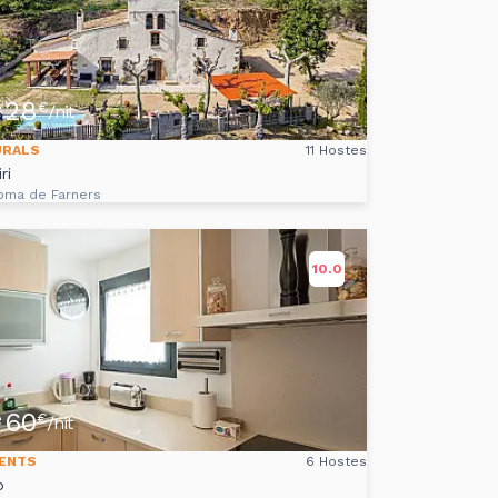
28
e
€
/nit
URALS
11 Hostes
ri
oma de Farners
10.0
60
e
€
/nit
ENTS
6 Hostes
o