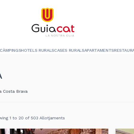
CÀMPINGS
HOTELS RURALS
CASES RURALS
APARTAMENTS
RESTAUR
A
ca Costa Brava
ing 1 to 20 of 503 Allotjaments