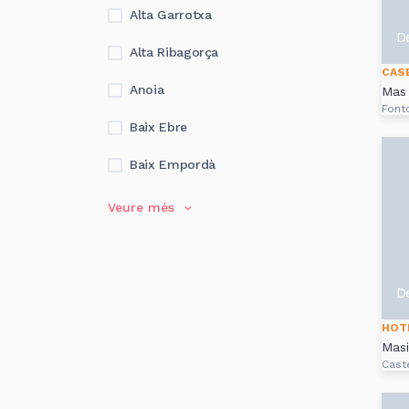
Alta Garrotxa
D
Alta Ribagorça
CAS
Anoia
Mas 
Font
Baix Ebre
Baix Empordà
Veure més
D
HOT
Masi
Cast