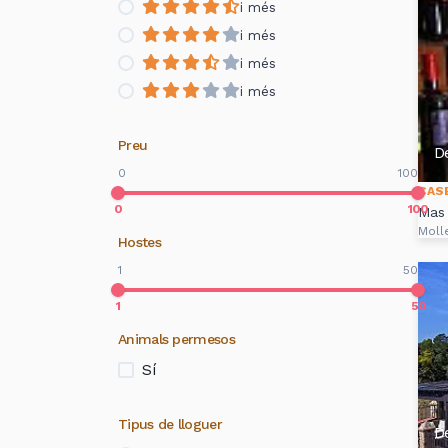
i més
i més
i més
i més
Preu
D
0
100
CAS
0
100
Mas
Moll
Hostes
1
50
1
50
Animals permesos
Sí
Tipus de lloguer
D