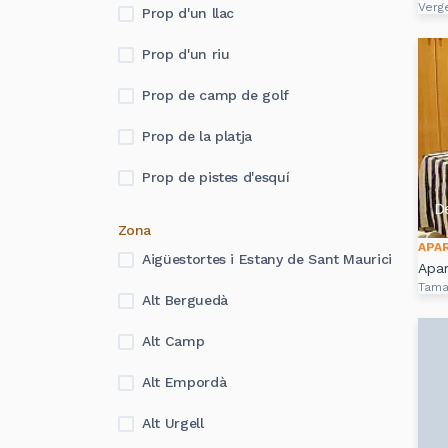
Verg
Prop d'un llac
Prop d'un riu
Prop de camp de golf
Prop de la platja
Prop de pistes d'esquí
D
Zona
APA
Aigüestortes i Estany de Sant Maurici
Apa
Tama
Alt Berguedà
Alt Camp
Alt Empordà
Alt Urgell