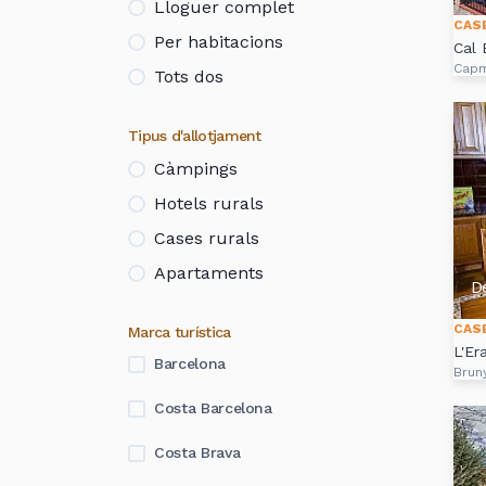
Lloguer complet
CAS
Per habitacions
Cal 
Cap
Tots dos
Tipus d'allotjament
Càmpings
Hotels rurals
Cases rurals
Apartaments
D
CAS
Marca turística
L'Er
Barcelona
Brun
Costa Barcelona
Costa Brava