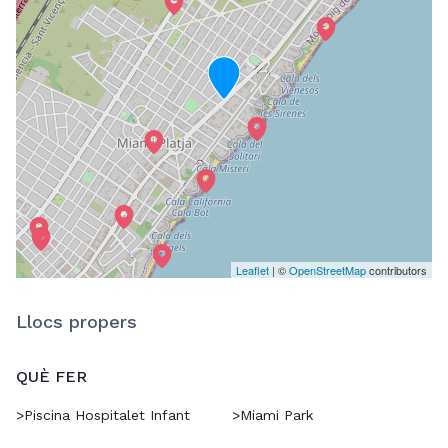
Leaflet
| ©
OpenStreetMap
contributors
Llocs propers
QUÈ FER
>
Piscina Hospitalet Infant
>
Miami Park