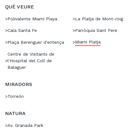
QUÈ VEURE
>
Polivalente Miami Playa
>
La Platja de Mont-roig
>
Cala Santa Fe
>
Parròquia Sant Pere
Miami Platja
>
Plaça Berenguer d'entença
>
Centre de Visitants de
>
l'Hospital del Coll de
Balaguer
MIRADORS
>
Torreón
NATURA
>
Av. Granada Park