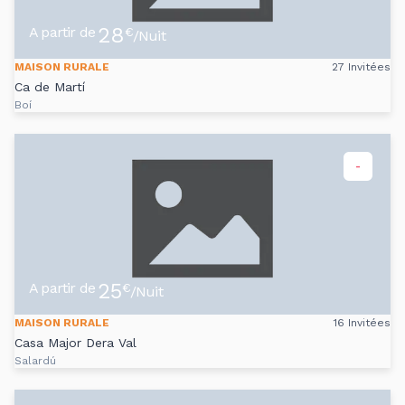
28
A partir de
€
/Nuit
MAISON RURALE
27 Invitées
Ca de Martí
Boí
-
25
A partir de
€
/Nuit
MAISON RURALE
16 Invitées
Casa Major Dera Val
Salardú