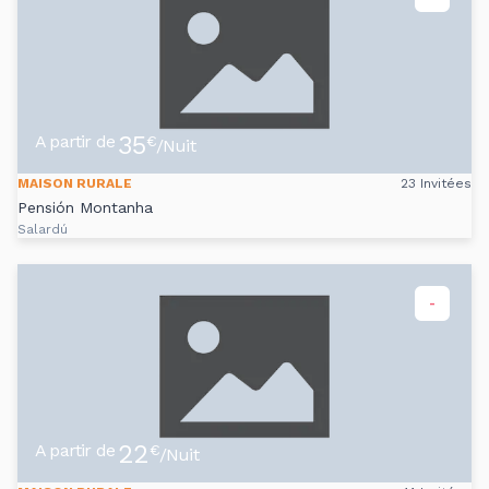
35
A partir de
€
/Nuit
MAISON RURALE
23 Invitées
Pensión Montanha
Salardú
-
22
A partir de
€
/Nuit