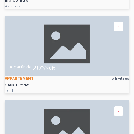
Era de Baix
Barruera
-
20
A partir de
€
/Nuit
APPARTEMENT
5 Invitées
Casa Llovet
Taüll
-