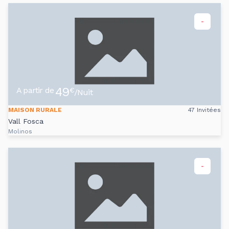
-
49
A partir de
€
/Nuit
MAISON RURALE
47 Invitées
Vall Fosca
Molinos
-