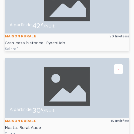
42
A partir de
€
/Nuit
MAISON RURALE
20 Invitées
Gran casa historica. PyrenHab
Salardú
-
30
A partir de
€
/Nuit
MAISON RURALE
15 Invitées
Hostal Rural Aude
Durro