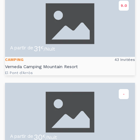
9.0
31
A partir de
€
/Nuit
CAMPING
43 Invitées
Verneda Camping Mountain Resort
El Pont d'Arròs
-
30
A partir de
€
/Nuit