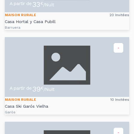
33
A partir de
€
/Nuit
MAISON RURALE
20 Invitées
Casa Hortal y Casa Pubill
Barruera
-
39
A partir de
€
/Nuit
MAISON RURALE
10 Invitées
Casa Ski Garós Vielha
Garòs
-