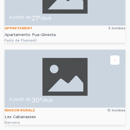
21
A partir de
€
/Nuit
APPARTEMENT
5 Invitées
Apartamento Pua-Ginesta
Paüls de Flamisell
-
30
A partir de
€
/Nuit
MAISON RURALE
15 Invitées
Les Cabanasses
Barruera