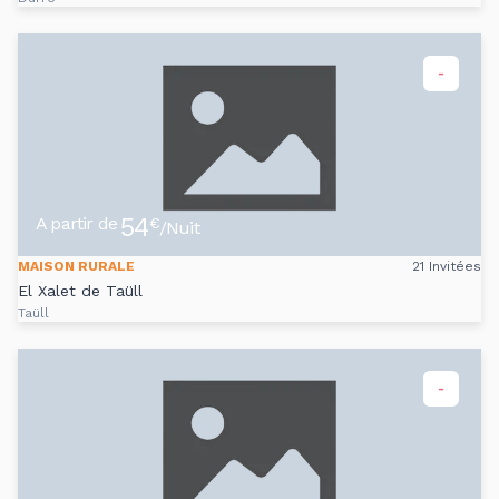
-
54
A partir de
€
/Nuit
MAISON RURALE
21 Invitées
El Xalet de Taüll
Taüll
-