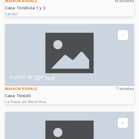
MAISON RURALE
14 Invitées
Casa Torellola 1 y 2
Cardet
-
16
A partir de
€
/Nuit
MAISON RURALE
7 Invitées
Casa Teixidó
La Plana de Mont-Ros
-