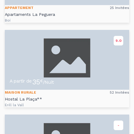
APPARTEMENT
25 Invitées
Apartaments La Peguera
Boí
9.0
35
A partir de
€
/Nuit
MAISON RURALE
52 Invitées
Hostal La Plaça**
Erill la Vall
-