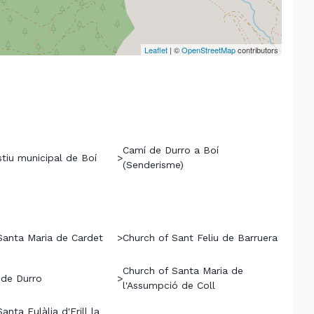
Leaflet
| ©
OpenStreetMap
contributors
Camí de Durro a Boí
stiu municipal de Boí
>
(Senderisme)
Santa Maria de Cardet
>
Church of Sant Feliu de Barruera
Church of Santa Maria de
 de Durro
>
l'Assumpció de Coll
anta Eulàlia d'Erill la