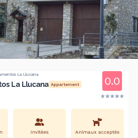
amentos La Llucana
0.0
tos La Llucana
Appartement
n
Invitées
Animaux acceptés