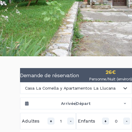
26€
Demande de réservation
Personne/Nuit (environ)
Casa La Comella y Apartamentos La Llucana
Arrivée
Départ
Adultes
Enfants
1
0
+
-
+
-