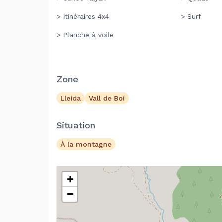
> Itinéraires 4x4
> Surf
> Planche à voile
Zone
Lleida
Vall de Boí
Situation
À la montagne
+
−