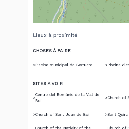
Lieux à proximité
CHOSES À FAIRE
>
Piscina municipal de Barruera
>
Piscina d'e
SITES À VOIR
Centre del Romànic de la Vall de
>
>
Church of 
Boí
>
Church of Sant Joan de Boí
>
Sant Quirc
Church of the Nativity of the
Church of S