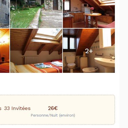
2
+
26€
s
33 Invitées
Personne/Nuit (environ)