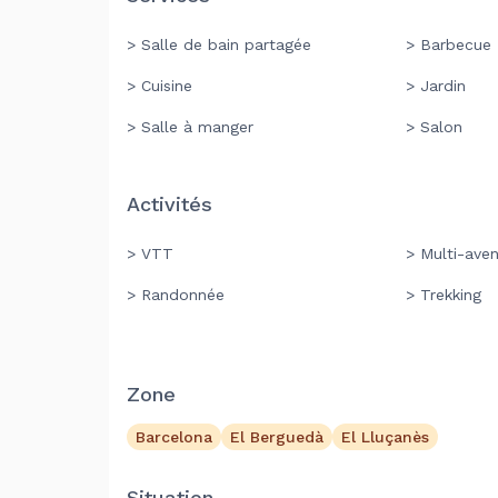
> Salle de bain partagée
> Barbecue
> Cuisine
> Jardin
> Salle à manger
> Salon
Activités
> VTT
> Multi-aven
> Randonnée
> Trekking
Zone
Barcelona
El Berguedà
El Lluçanès
Situation