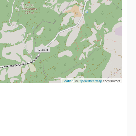
Leaflet
| ©
OpenStreetMap
contributors