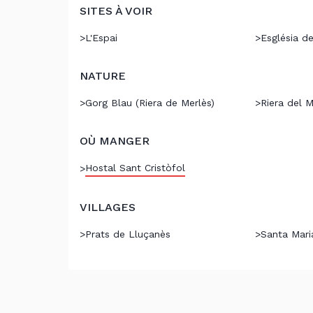
SITES À VOIR
>
L'Espai
>
Església d
NATURE
>
Gorg Blau (Riera de Merlès)
>
Riera del M
OÙ MANGER
Hostal Sant Cristòfol
>
VILLAGES
>
Prats de Lluçanès
>
Santa Mari