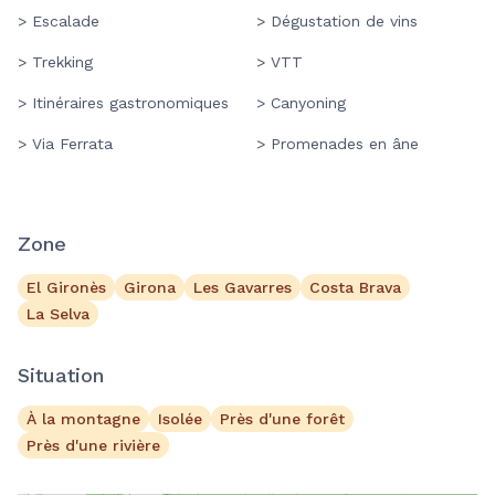
> Escalade
> Dégustation de vins
> Trekking
> VTT
> Itinéraires gastronomiques
> Canyoning
> Via Ferrata
> Promenades en âne
Zone
El Gironès
Girona
Les Gavarres
Costa Brava
La Selva
Situation
À la montagne
Isolée
Près d'une forêt
Près d'une rivière