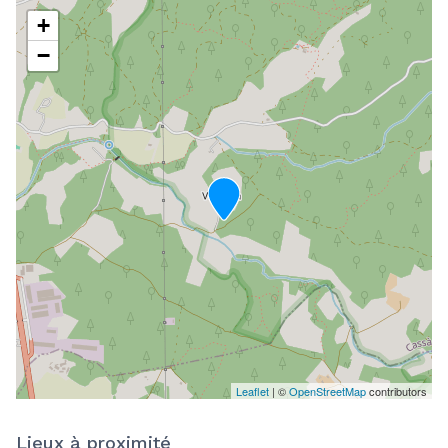
+
−
Leaflet
| ©
OpenStreetMap
contributors
Lieux à proximité