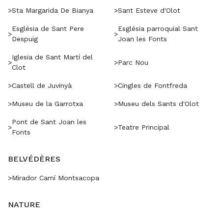
>
Sta Margarida De Bianya
>
Sant Esteve d'Olot
Església de Sant Pere
Església parroquial Sant
>
>
Despuig
Joan les Fonts
Iglesia de Sant Martí del
>
>
Parc Nou
Clot
>
Castell de Juvinyà
>
Cingles de Fontfreda
>
Museu de la Garrotxa
>
Museu dels Sants d'Olot
Pont de Sant Joan les
>
>
Teatre Principal
Fonts
BELVÉDÈRES
>
Mirador Camí Montsacopa
NATURE