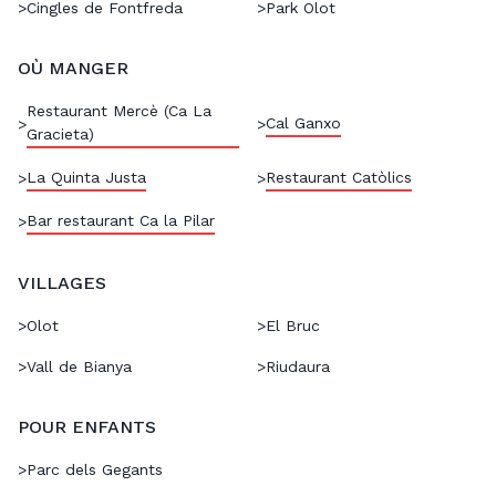
>
Cingles de Fontfreda
>
Park Olot
OÙ MANGER
Restaurant Mercè (Ca La
Cal Ganxo
>
>
Gracieta)
La Quinta Justa
Restaurant Catòlics
>
>
Bar restaurant Ca la Pilar
>
VILLAGES
>
Olot
>
El Bruc
>
Vall de Bianya
>
Riudaura
POUR ENFANTS
>
Parc dels Gegants