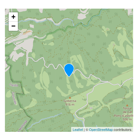
+
−
Leaflet
| ©
OpenStreetMap
contributors