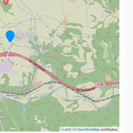
Leaflet
| ©
OpenStreetMap
contributors