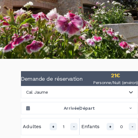
21€
Demande de réservation
Personne/Nuit (environ)
Cal Jaume
Arrivée
Départ
Adultes
Enfants
1
0
+
-
+
-