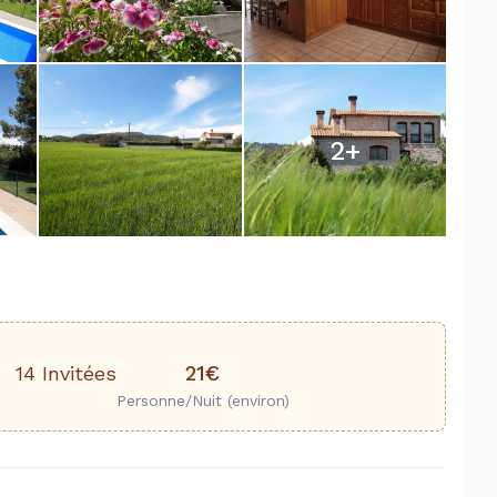
2
+
21€
14 Invitées
Personne/Nuit (environ)