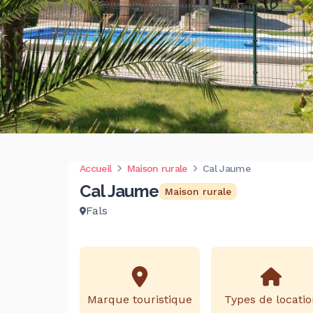
Accueil
Maison rurale
Cal Jaume
Cal Jaume
Maison rurale
Fals
Marque touristique
Types de locatio