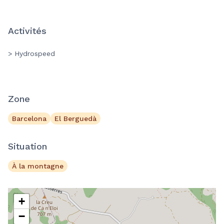
Activités
> Hydrospeed
Zone
Barcelona
El Berguedà
Situation
À la montagne
+
−