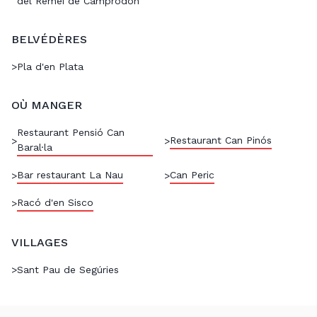
del Remei de Camprodon
BELVÉDÈRES
>
Pla d'en Plata
OÙ MANGER
Restaurant Pensió Can
Restaurant Can Pinós
>
>
Baral·la
Bar restaurant La Nau
Can Peric
>
>
Racó d'en Sisco
>
VILLAGES
>
Sant Pau de Segúries