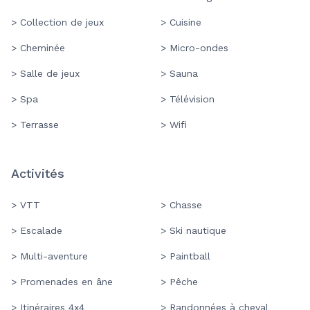
> Collection de jeux
> Cuisine
> Cheminée
> Micro-ondes
> Salle de jeux
> Sauna
> Spa
> Télévision
> Terrasse
> Wifi
Activités
> VTT
> Chasse
> Escalade
> Ski nautique
> Multi-aventure
> Paintball
> Promenades en âne
> Pêche
> Itinéraires 4x4
> Randonnées à cheval