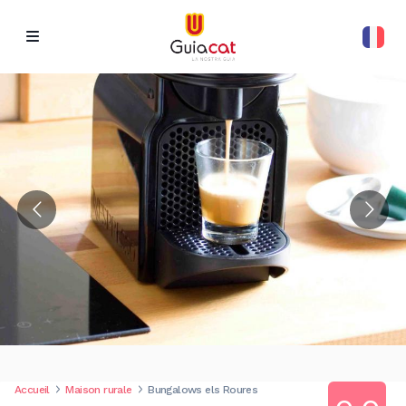
Accueil
Maison rurale
Bungalows els Roures