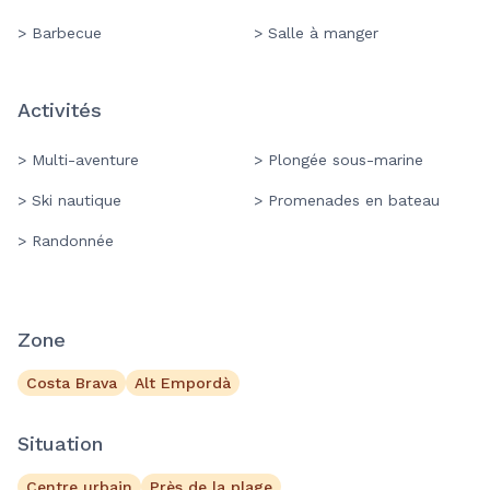
> Barbecue
> Salle à manger
Activités
> Multi-aventure
> Plongée sous-marine
> Ski nautique
> Promenades en bateau
> Randonnée
Zone
Costa Brava
Alt Empordà
Situation
Centre urbain
Près de la plage