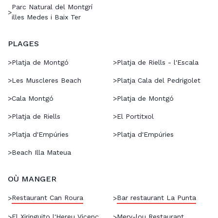
Parc Natural del Montgrí
>
illes Medes i Baix Ter
PLAGES
>
Platja de Montgó
>
Platja de Riells - l'Escala
>
Les Muscleres Beach
>
Platja Cala del Pedrigolet
>
Cala Montgó
>
Platja de Montgó
>
Platja de Riells
>
El Portitxol
>
Platja d'Empúries
>
Platja d'Empúries
>
Beach Illa Mateua
OÙ MANGER
Restaurant Can Roura
Bar restaurant La Punta
>
>
El Xiringuito l'Hereu Vicenç
Mery-lou Restaurant
>
>