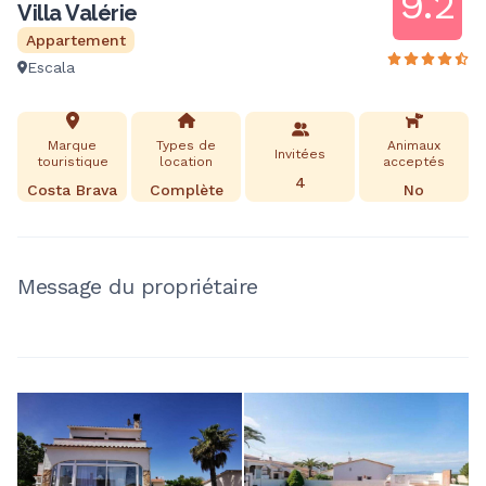
9.2
Villa Valérie
Appartement
Escala
Marque
Types de
Animaux
Invitées
touristique
location
acceptés
4
Costa Brava
Complète
No
Message du propriétaire