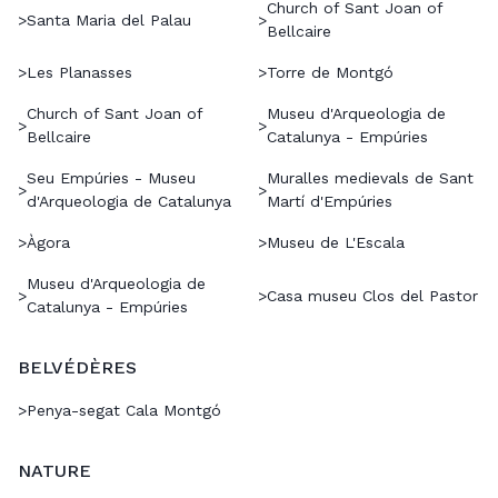
Church of Sant Joan of
>
Santa Maria del Palau
>
Bellcaire
>
Les Planasses
>
Torre de Montgó
Church of Sant Joan of
Museu d'Arqueologia de
>
>
Bellcaire
Catalunya - Empúries
Seu Empúries - Museu
Muralles medievals de Sant
>
>
d'Arqueologia de Catalunya
Martí d'Empúries
>
Àgora
>
Museu de L'Escala
Museu d'Arqueologia de
>
>
Casa museu Clos del Pastor
Catalunya - Empúries
BELVÉDÈRES
>
Penya-segat Cala Montgó
NATURE