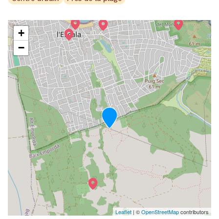
+
−
Leaflet
| ©
OpenStreetMap
contributors