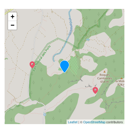
+
−
Leaflet
| ©
OpenStreetMap
contributors