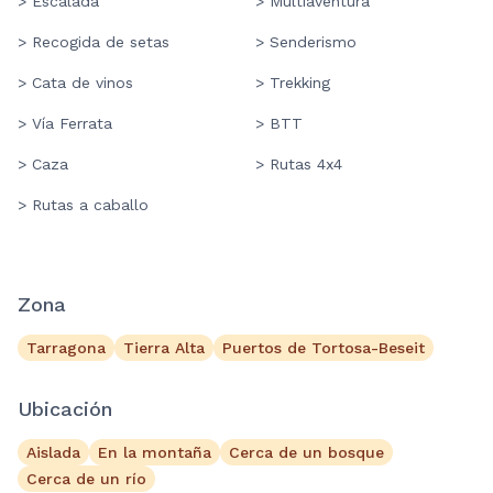
> Escalada
> Multiaventura
> Recogida de setas
> Senderismo
> Cata de vinos
> Trekking
> Vía Ferrata
> BTT
> Caza
> Rutas 4x4
> Rutas a caballo
Zona
Tarragona
Tierra Alta
Puertos de Tortosa-Beseit
Ubicación
Aislada
En la montaña
Cerca de un bosque
Cerca de un río