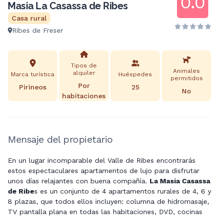
0.0
Masia La Casassa de Ribes
Casa rural
Ribes de Freser
Tipos de
Animales
alquiler
Marca turística
Huéspedes
permitidos
Por
Pirineos
25
No
habitaciones
Mensaje del propietario
En un lugar incomparable del Valle de Ribes encontrarás
estos espectaculares apartamentos de lujo para disfrutar
unos días relajantes con buena compañía.
La Masia Casassa
de Ribe
s es un conjunto de 4 apartamentos rurales de 4, 6 y
8 plazas, que todos ellos incluyen: columna de hidromasaje,
TV pantalla plana en todas las habitaciones, DVD, cocinas