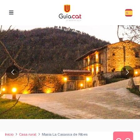
Inicio
Casa rural
Masia La Casassa de Ribes