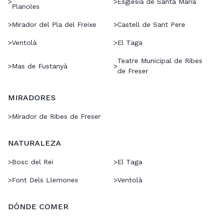
>
>
Església de Santa Maria
Planoles
>
Mirador del Pla del Freixe
>
Castell de Sant Pere
>
Ventolà
>
El Taga
Teatre Municipal de Ribes
>
Mas de Fustanyà
>
de Freser
MIRADORES
>
Mirador de Ribes de Freser
NATURALEZA
>
Bosc del Rei
>
El Taga
>
Font Dels Llemones
>
Ventolà
DÓNDE COMER