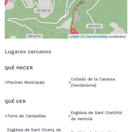
Leaflet
| ©
OpenStreetMap
contributors
Lugares cercanos
QUÉ HACER
Collado de la Casassa
>
Piscines Municipals
>
(Senderisme)
QUÉ VER
Església de Sant Cristòfol
>
Torre de Campelles
>
de Ventolà
Església de Sant Vicenç de