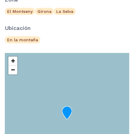
El Montseny
Girona
La Selva
Ubicación
En la montaña
+
−