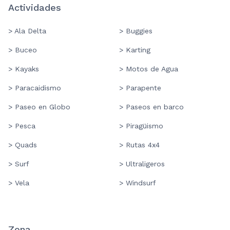
Actividades
> Ala Delta
> Buggies
> Buceo
> Karting
> Kayaks
> Motos de Agua
> Paracaidismo
> Parapente
> Paseo en Globo
> Paseos en barco
> Pesca
> Piragüismo
> Quads
> Rutas 4x4
> Surf
> Ultraligeros
> Vela
> Windsurf
Zona