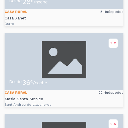
28
Desde
€
/noche
CASA RURAL
8 Huéspedes
Casa Xanet
Durro
9.2
36
Desde
€
/noche
CASA RURAL
22 Huéspedes
Masia Santa Monica
Sant Andreu de Llavaneres
9.6