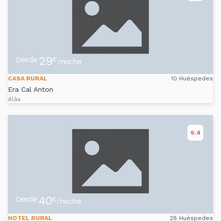
29
Desde
€
/noche
CASA RURAL
10 Huéspedes
Era Cal Anton
Alàs
9.4
40
Desde
€
/noche
HOTEL RURAL
28 Huéspedes