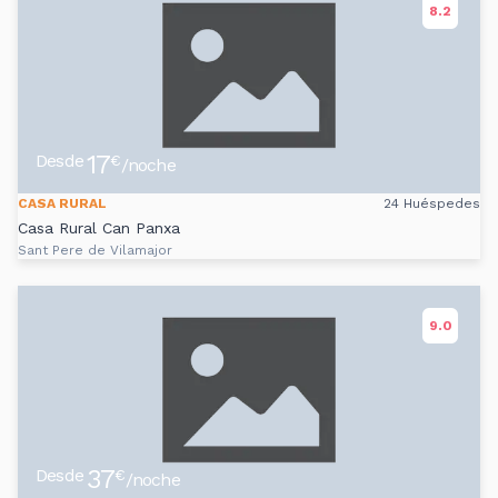
8.2
17
Desde
€
/noche
CASA RURAL
24 Huéspedes
Casa Rural Can Panxa
Sant Pere de Vilamajor
9.0
37
Desde
€
/noche