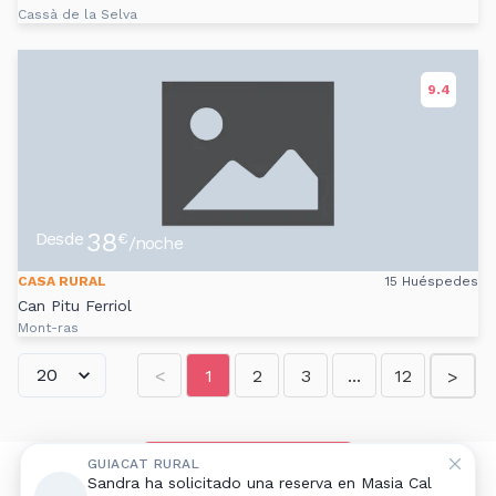
Cassà de la Selva
9.4
38
Desde
€
/noche
CASA RURAL
15 Huéspedes
Can Pitu Ferriol
Mont-ras
<
1
2
3
...
12
>
Añadir alojamiento rural
GUIACAT RURAL
Sandra ha solicitado una reserva en Masia Cal