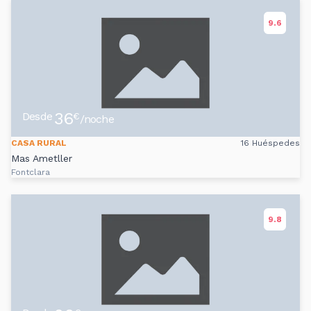
9.6
36
Desde
€
/noche
CASA RURAL
16 Huéspedes
Mas Ametller
Fontclara
9.8