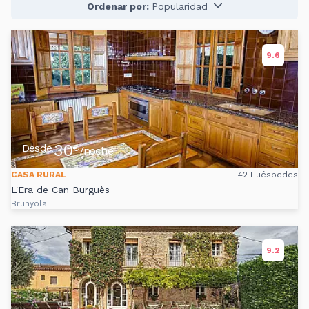
Ordenar por:
Popularidad
9.6
30
Desde
€
/noche
CASA RURAL
42 Huéspedes
L'Era de Can Burguès
Brunyola
9.2