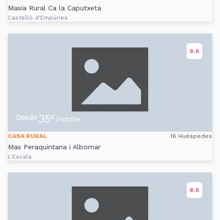
Masia Rural Ca la Caputxeta
Castelló d'Empúries
9.6
35
Desde
€
/noche
CASA RURAL
16 Huéspedes
Mas Peraquintana i Albornar
L'Escala
8.6