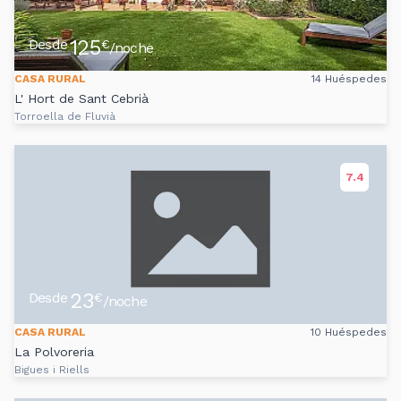
125
Desde
€
/noche
CASA RURAL
14 Huéspedes
L' Hort de Sant Cebrià
Torroella de Fluvià
7.4
23
Desde
€
/noche
CASA RURAL
10 Huéspedes
La Polvoreria
Bigues i Riells