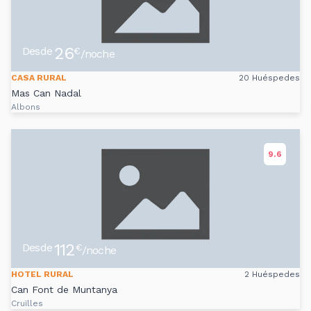
26
Desde
€
/noche
CASA RURAL
20 Huéspedes
Mas Can Nadal
Albons
9.6
112
Desde
€
/noche
HOTEL RURAL
2 Huéspedes
Can Font de Muntanya
Cruïlles