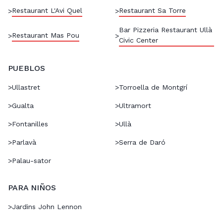
Restaurant L'Avi Quel
Restaurant Sa Torre
>
>
Bar Pizzeria Restaurant Ullà
Restaurant Mas Pou
>
>
Civic Center
PUEBLOS
>
Ullastret
>
Torroella de Montgrí
>
Gualta
>
Ultramort
>
Fontanilles
>
Ullà
>
Parlavà
>
Serra de Daró
>
Palau-sator
PARA NIÑOS
>
Jardins John Lennon