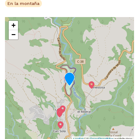
En la montaña
+
−
Leaflet
| ©
OpenStreetMap
contributors