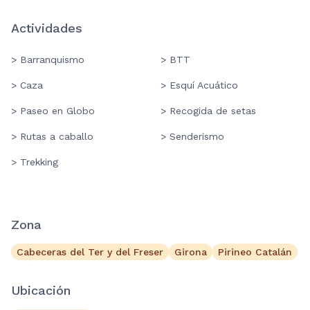
Actividades
> Barranquismo
> BTT
> Caza
> Esquí Acuático
> Paseo en Globo
> Recogida de setas
> Rutas a caballo
> Senderismo
> Trekking
Zona
Cabeceras del Ter y del Freser
Girona
Pirineo Catalán
Ubicación