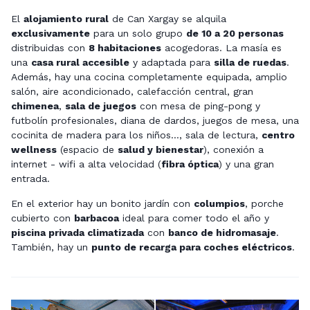
El
alojamiento rural
de Can Xargay se alquila
exclusivamente
para un solo grupo
de 10 a 20 personas
distribuidas con
8 habitaciones
acogedoras. La masía es
una
casa rural accesible
y adaptada para
silla de ruedas
.
Además, hay una cocina completamente equipada, amplio
salón, aire acondicionado, calefacción central, gran
chimenea
,
sala de juegos
con mesa de ping-pong y
futbolín profesionales, diana de dardos, juegos de mesa, una
cocinita de madera para los niños..., sala de lectura,
centro
wellness
(espacio de
salud y bienestar
), conexión a
internet - wifi a alta velocidad (
fibra óptica
) y una gran
entrada.
En el exterior hay un bonito jardín con
columpios
, porche
cubierto con
barbacoa
ideal para comer todo el año y
piscina privada climatizada
con
banco de hidromasaje
.
También, hay un
punto de recarga para coches eléctricos
.