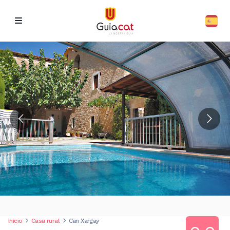
Inicio
Casa rural
Can Xargay