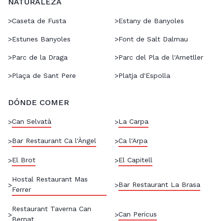
NATURALEZA
>
Caseta de Fusta
>
Estany de Banyoles
>
Estunes Banyoles
>
Font de Salt Dalmau
>
Parc de la Draga
>
Parc del Pla de l'Ametller
>
Plaça de Sant Pere
>
Platja d'Espolla
DÓNDE COMER
Can Selvatà
La Carpa
>
>
Bar Restaurant Ca l'Àngel
Ca l'Arpa
>
>
El Brot
El Capitell
>
>
Hostal Restaurant Mas
Bar Restaurant La Brasa
>
>
Ferrer
Restaurant Taverna Can
Can Pericus
>
>
Bernat