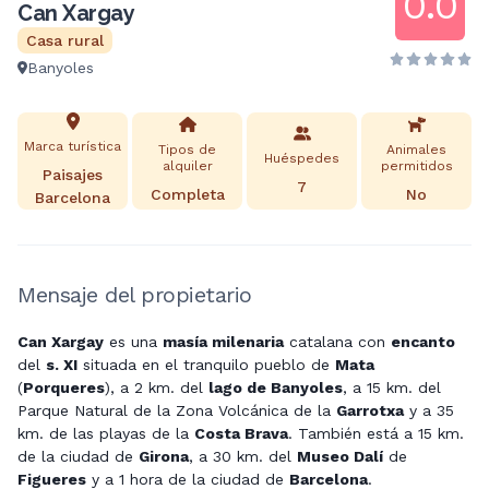
0.0
Can Xargay
Casa rural
Banyoles
Marca turística
Tipos de
Animales
Huéspedes
alquiler
permitidos
Paisajes
7
Completa
No
Barcelona
Mensaje del propietario
Can Xargay
es una
masía milenaria
catalana con
encanto
del
s. XI
situada en el tranquilo pueblo de
Mata
(
Porqueres
), a 2 km. del
lago de Banyoles
, a 15 km. del
Parque Natural de la Zona Volcánica de la
Garrotxa
y a 35
km. de las playas de la
Costa Brava
. También está a 15 km.
de la ciudad de
Girona
, a 30 km. del
Museo Dalí
de
Figueres
y a 1 hora de la ciudad de
Barcelona
.