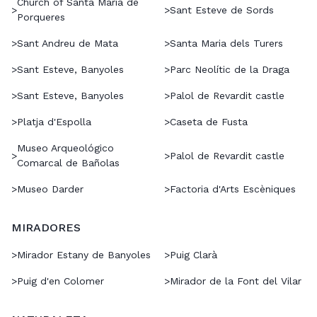
Church of Santa Maria de
>
>
Sant Esteve de Sords
Porqueres
>
Sant Andreu de Mata
>
Santa Maria dels Turers
>
Sant Esteve, Banyoles
>
Parc Neolític de la Draga
>
Sant Esteve, Banyoles
>
Palol de Revardit castle
>
Platja d'Espolla
>
Caseta de Fusta
Museo Arqueológico
>
>
Palol de Revardit castle
Comarcal de Bañolas
>
Museo Darder
>
Factoria d'Arts Escèniques
MIRADORES
>
Mirador Estany de Banyoles
>
Puig Clarà
>
Puig d'en Colomer
>
Mirador de la Font del Vilar