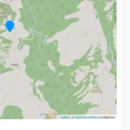
Leaflet
| ©
OpenStreetMap
contributors