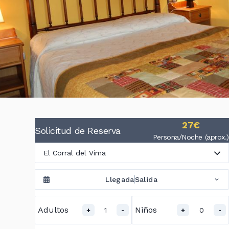
27€
Solicitud de Reserva
Persona/Noche (aprox.)
El Corral del Vima
Llegada
Salida
Adultos
Niños
1
0
+
-
+
-