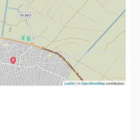
Leaflet
| ©
OpenStreetMap
contributors