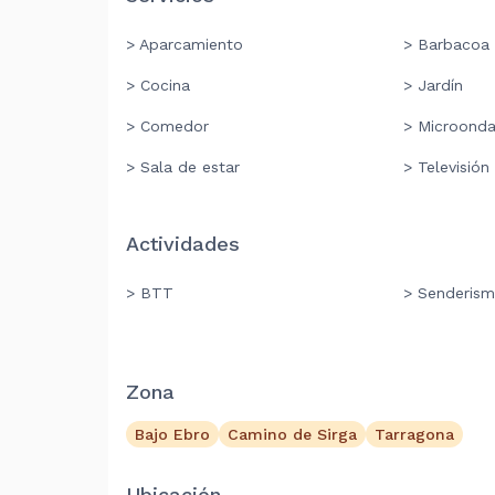
> Aparcamiento
> Barbacoa
> Cocina
> Jardín
> Comedor
> Microond
> Sala de estar
> Televisión
Actividades
> BTT
> Senderis
Zona
Bajo Ebro
Camino de Sirga
Tarragona
Ubicación