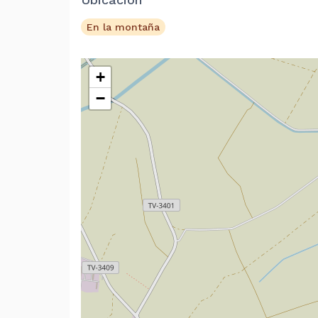
En la montaña
+
−